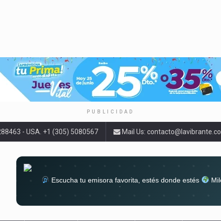
PUBLICIDAD
9288463 - USA. +1 (305) 5080567
Mail Us:
contacto@lavibrante.c
Escucha tu emisora favorita, estés donde estés
Mil
lugar
Conéctate al sonido que te a