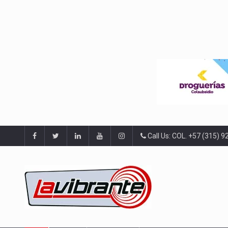
Call Us: COL. +57 (315) 