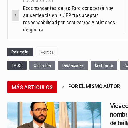
PREVIOUS POST
Post
Excomandantes de las Farc conocerán hoy
navigation
su sentencia en la JEP tras aceptar
responsabilidad por secuestros y crímenes
de guerra
Posted in:
Política
TAGS:
Colombia
Destacadas
lavibrante
N
POR EL MISMO AUTOR
MÁS ARTICULOS
Viceco
nombra
de hal