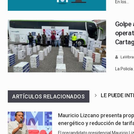
En los…
Golpe 
operat
Cartag
LaVibra
La Policía
LE PUEDE IN
ARTÍCULOS RELACIONADOS
Mauricio Lizcano presenta prop
energético y reducción de tarifa
El precandidato presidencial Mauricio Liz