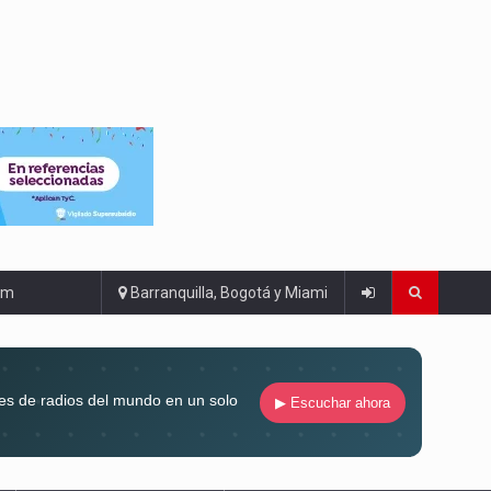
om
Barranquilla, Bogotá y Miami
es de radios del mundo en un solo
▶ Escuchar ahora
compaña siempre