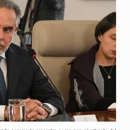
SU
SALIDA
DEL
MINISTERIO
DEL
INTERIOR
TRAS
CONSIDERAR
CUMPLIDA
SU
GESTIÓN
EN
MEDIO
DE
TENSIONES
POLÍTICAS