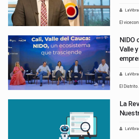
LaVibra
El vicecon
NIDO c
Valle 
empre
LaVibra
El Distrito
La Revo
Nuestr
LaVibra