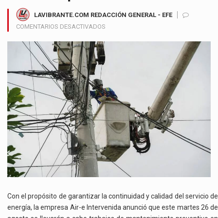
LAVIBRANTE.COM REDACCIÓN GENERAL - EFE
EN
COMENTARIOS DESACTIVADOS
AIR-
E
INTERVENIDA
REALIZARÁ
MANTENIMIENTO
PREVENTIVO
EN
LA
SUBESTACIÓN
SILENCIO
ESTE
MARTES
EN
BARRANQUILLA
Con el propósito de garantizar la continuidad y calidad del servicio de
energía, la empresa Air-e Intervenida anunció que este martes 26 de