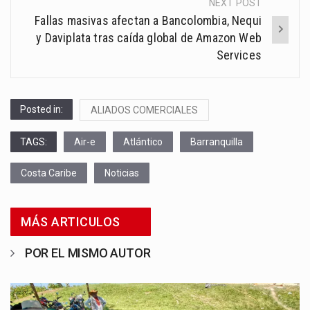
NEXT POST
Fallas masivas afectan a Bancolombia, Nequi
y Daviplata tras caída global de Amazon Web
Services
Posted in:
ALIADOS COMERCIALES
TAGS:
Air-e
Atlántico
Barranquilla
Costa Caribe
Noticias
MÁS ARTICULOS
POR EL MISMO AUTOR