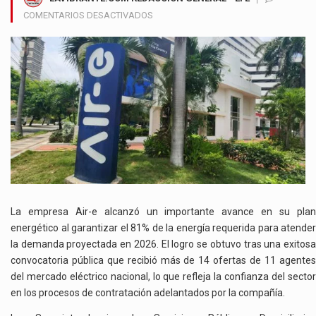
EN
COMENTARIOS DESACTIVADOS
AIR-
E
ASEGURA
EL
81%
DE
LA
ENERGÍA
NECESARIA
PARA
CUBRIR
LA
DEMANDA
La empresa Air-e alcanzó un importante avance en su plan
DE
energético al garantizar el 81% de la energía requerida para atender
2026
la demanda proyectada en 2026. El logro se obtuvo tras una exitosa
EN
convocatoria pública que recibió más de 14 ofertas de 11 agentes
LA
del mercado eléctrico nacional, lo que refleja la confianza del sector
REGIÓN
en los procesos de contratación adelantados por la compañía.
CARIBE