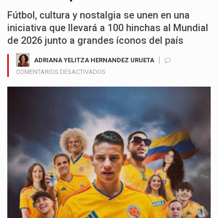
Fútbol, cultura y nostalgia se unen en una
iniciativa que llevará a 100 hinchas al Mundial
de 2026 junto a grandes íconos del país
ADRIANA YELITZA HERNANDEZ URUETA
EN
COMENTARIOS DESACTIVADOS
ÁGUILA
APUESTA
AL
SUEÑO
MUNDIALISTA
CON
“FICHAJE
NACIONAL”,
UNA
CAMPAÑA
QUE
CELEBRA
LA
PASIÓN