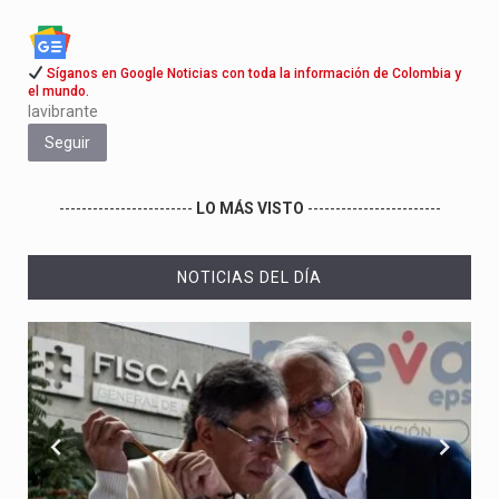
Síganos en Google Noticias con toda la información de Colombia y
el mundo.
lavibrante
Seguir
------------------------
LO MÁS VISTO
------------------------
NOTICIAS DEL DÍA