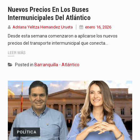
El Gobierno del presidente Abelardo de la Espriella comenzó a…
Nuevos Precios En Los Buses
Intermunicipales Del Atlántico
La investigación por la muerte de Kevin Arley Acosta Pico,…
Adriana Yelitza Hernandez Urueta
enero 16, 2026
La inversión extranjera directa en Colombia comenzó a dar señales…
Desde esta semana comenzaron a aplicarse los nuevos
precios del transporte intermunicipal que conecta…
LEER MÁS
Posted in
Barranquilla - Atlántico
POLÍTICA