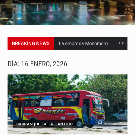
BREAKING NEWS
La empresa Monómeros fue una de las protagonistas durante la…
Barranquilla ya está lista para convertirse, el próximo 16 de…
DÍA:
16 ENERO, 2026
A pocas horas del cambio de gobierno, el equipo de…
La Alcaldía de Barranquilla puso en marcha un amplio plan…
Si eres un trader que prefiere lidiar con condiciones de…
Saber cómo borrar el historial de operaciones en MT4 es…
BARRANQUILLA - ATLÁNTICO
Jhon Arias continúa consolidándose como una de las grandes figuras…