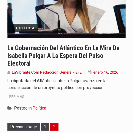
POLÍTICA
La Gobernación Del Atlántico En La Mira De
Isabella Pulgar A La Espera Del Pulso
Electoral
LaVibrante.Com Redacción General - EFE
enero 16, 2026
La diputada del Atlántico Isabella Pulgar avanza en la
construcción de un proyecto político con proyección…
LEER MÁS
Posted in
Política
Page
Page
Previous page
1
2