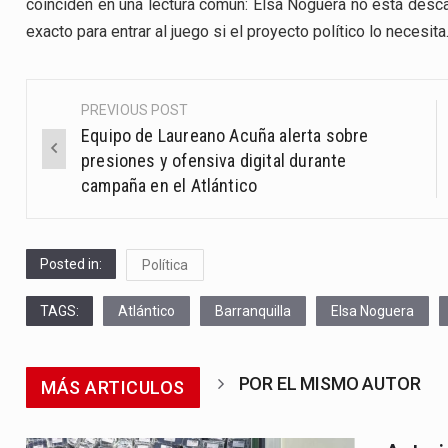
coinciden en una lectura común: Elsa Noguera no está desca
exacto para entrar al juego si el proyecto político lo necesita
PREVIOUS POST
Post
Equipo de Laureano Acuña alerta sobre
navigation
presiones y ofensiva digital durante
campaña en el Atlántico
Posted in:
Política
TAGS:
Atlántico
Barranquilla
Elsa Noguera
POR EL MISMO AUTOR
MÁS ARTICULOS