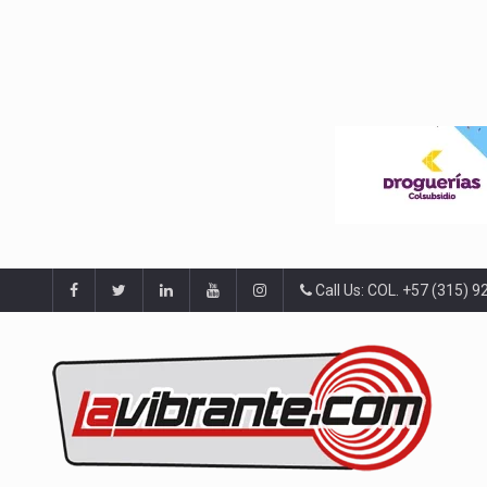
Call Us: COL. +57 (315) 