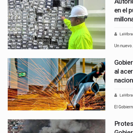
Autori
en el 
millon
LaVibra
Un nuevo
Gobier
al ace
nacion
LaVibra
El Gobier
Protes
Gobier