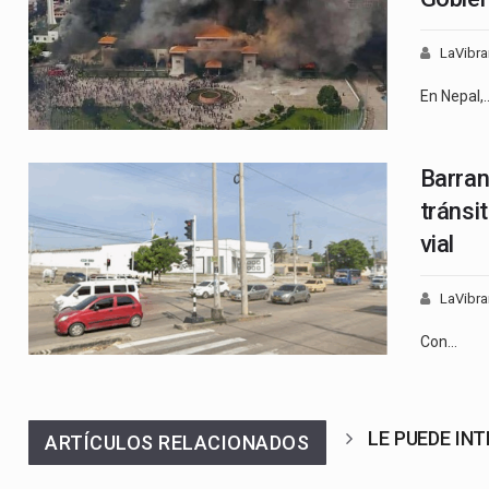
LaVibra
En Nepal,
Barran
tránsi
vial
LaVibra
Con…
LE PUEDE IN
ARTÍCULOS RELACIONADOS