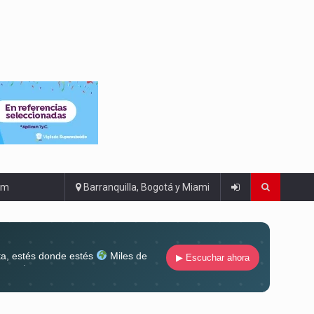
om
Barranquilla, Bogotá y Miami
ta, estés donde estés
Miles de
▶ Escuchar ahora
lugar
Conéctate al sonido que te
ña siempre