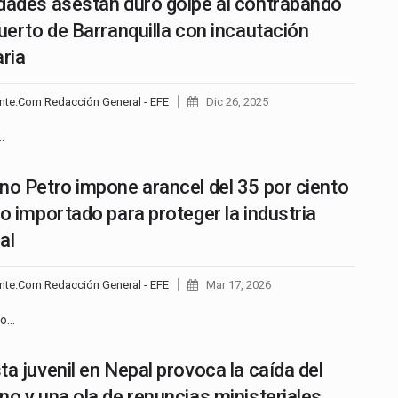
dades asestan duro golpe al contrabando
puerto de Barranquilla con incautación
aria
nte.Com Redacción General - EFE
Dic 26, 2025
…
no Petro impone arancel del 35 por ciento
ro importado para proteger la industria
al
nte.Com Redacción General - EFE
Mar 17, 2026
no…
ta juvenil en Nepal provoca la caída del
no y una ola de renuncias ministeriales