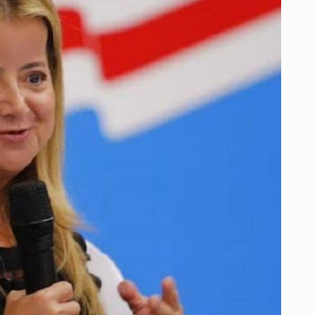
CARTA
DE
RESERVA
DEL
CHARISMO
ANTE
UN
ESCENARIO
ELECTORAL
INCIERTO