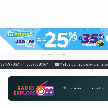
PUBLICIDAD
9288463 - USA. +1 (305) 5080567
Mail Us:
contacto@lavibrante.c
Escucha tu emisora favori
radios del mundo en un solo 
acompa