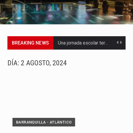
BREAKING NEWS
Una jornada escolar terminó en tragedia este viernes 7 de…
Luis Díaz cerró con buenas sensaciones su presentación en la…
DÍA:
2 AGOSTO, 2024
El presidente Abelardo de la Espriella dejó claro que la…
Abelardo de la Espriella asumió este viernes 7 de agosto…
La llegada de Álvaro Uribe Vélez a la ceremonia de…
Con una salva de 21 cañonazos se cumplieron los honores…
BARRANQUILLA - ATLÁNTICO
El presidente electo Abelardo de la Espriella aseguró que durante…