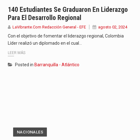
Con el inicio del gobierno de Abelardo de la Espriella,…
140 Estudiantes Se Graduaron En Liderazgo
Para El Desarrollo Regional
Abelardo de la Espriella comenzó su Gobierno con uno de…
LaVibrante.Com Redacción General - EFE
agosto 02, 2024
Las autoridades sanitarias de Francia y España mantienen bajo vigilancia…
Con el objetivo de fomentar el liderazgo regional, Colombia
Líder realizó un diplomado en el cual…
LEER MÁS
Posted in
Barranquilla - Atlántico
NACIONALES