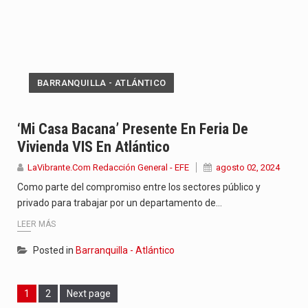
BARRANQUILLA - ATLÁNTICO
‘Mi Casa Bacana’ Presente En Feria De
Vivienda VIS En Atlántico
LaVibrante.Com Redacción General - EFE
agosto 02, 2024
Como parte del compromiso entre los sectores público y
privado para trabajar por un departamento de…
LEER MÁS
Posted in
Barranquilla - Atlántico
Page
Page
1
2
Next page