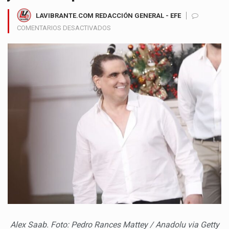
LAVIBRANTE.COM REDACCIÓN GENERAL - EFE
EN
COMENTARIOS DESACTIVADOS
VENEZUELA
CONFIRMÓ
LA
DEPORTACIÓN
DE
ALEX
SAAB
A
ESTADOS
UNIDOS
POR
PROCESOS
JUDICIALES
PENDIENTES
Alex Saab. Foto: Pedro Rances Mattey / Anadolu via Getty