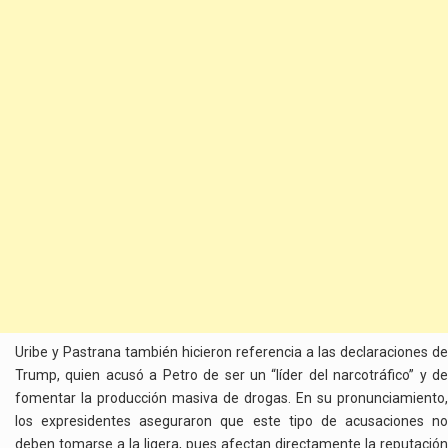
Uribe y Pastrana también hicieron referencia a las declaraciones de
Trump, quien acusó a Petro de ser un “líder del narcotráfico” y de
fomentar la producción masiva de drogas. En su pronunciamiento,
los expresidentes aseguraron que este tipo de acusaciones no
deben tomarse a la ligera, pues afectan directamente la reputación