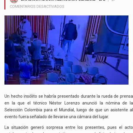
EN
COMENTARIOS DESACTIVADOS
UN
ASISTENTE
ES
SEÑALADO
DE
ROBAR
UNA
CÁMARA
DURANTE
RUEDA
DE
PRENSA
DE
LA
Un hecho insólito se habría presentado durante la rueda de prensa
SELECCIÓN
en la que el técnico Néstor Lorenzo anunció la nómina de la
COLOMBIA
Selección Colombia para el Mundial, luego de que un asistente al
evento fuera señalado de llevarse una cámara del lugar.
La situación generó sorpresa entre los presentes, pues el acto