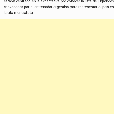
estaba centrado en la expectativa por conocer la lista de jugadores
convocados por el entrenador argentino para representar al país en
la cita mundialista.