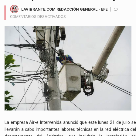
LAVIBRANTE.COM REDACCIÓN GENERAL - EFE
EN
COMENTARIOS DESACTIVADOS
TRABAJOS
ELÉCTRICOS
DEJARÁN
SIN
ENERGÍA
A
VARIOS
SECTORES
DEL
ATLÁNTICO
Y
SECTORES
DE
BARRANQUILLA
ESTE
LUNES
La empresa Air-e Intervenida anunció que este lunes 21 de julio se
21
llevarán a cabo importantes labores técnicas en la red eléctrica del
DE