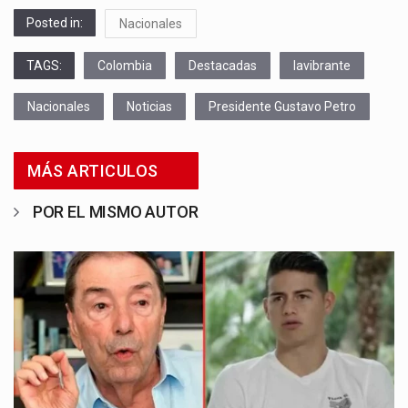
Posted in:
Nacionales
TAGS:
Colombia
Destacadas
lavibrante
Nacionales
Noticias
Presidente Gustavo Petro
MÁS ARTICULOS
POR EL MISMO AUTOR