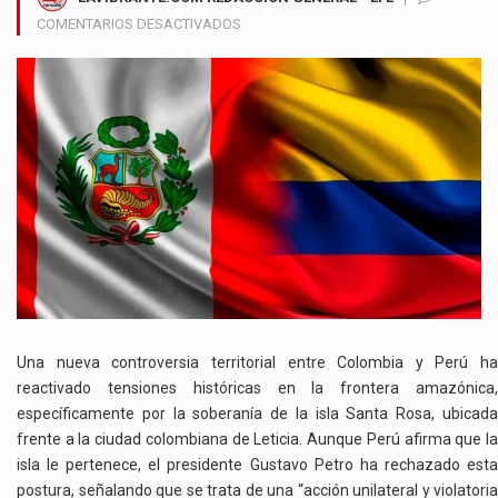
EN
COMENTARIOS DESACTIVADOS
TENSIÓN
DIPLOMÁTICA
ENTRE
COLOMBIA
Y
PERÚ
POR
SOBERANÍA
DE
LA
ISLA
SANTA
ROSA
Una nueva controversia territorial entre Colombia y Perú ha
reactivado tensiones históricas en la frontera amazónica,
específicamente por la soberanía de la isla Santa Rosa, ubicada
frente a la ciudad colombiana de Leticia. Aunque Perú afirma que la
isla le pertenece, el presidente Gustavo Petro ha rechazado esta
postura, señalando que se trata de una “acción unilateral y violatoria