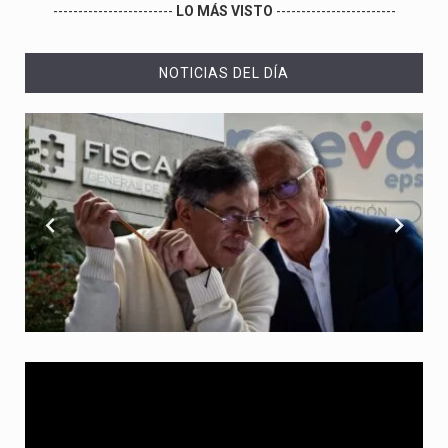
------------------------
LO MÁS VISTO
------------------------
NOTICIAS DEL DÍA