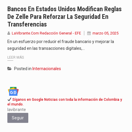
Jhon Arias continúa consolidándose como una de las grandes figuras…
Bancos En Estados Unidos Modifican Reglas
De Zelle Para Reforzar La Seguridad En
La cantautora venezolana Joaquina vuelve a sorprender a sus seguidores…
Transferencias
La investigación por la muerte de Kevin Arley Acosta Pico,…
LaVibrante.Com Redacción General - EFE
marzo 05, 2025
En un esfuerzo por reducir el fraude bancario y mejorar la
seguridad en las transacciones digitales,…
LEER MÁS
Posted in
Internacionales
Síganos en Google Noticias con toda la información de Colombia y
el mundo.
lavibrante
Seguir