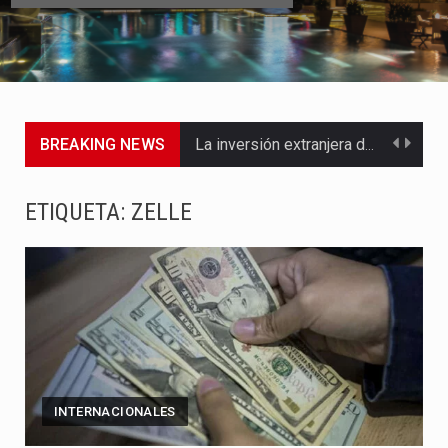
BREAKING NEWS
La inversión extranjera directa en Colombia comenzó a dar señales…
La empresa Monómeros fue una de las protagonistas durante la…
ETIQUETA:
ZELLE
Barranquilla ya está lista para convertirse, el próximo 16 de…
A pocas horas del cambio de gobierno, el equipo de…
La Alcaldía de Barranquilla puso en marcha un amplio plan…
Si eres un trader que prefiere lidiar con condiciones de…
INTERNACIONALES
Saber cómo borrar el historial de operaciones en MT4 es…