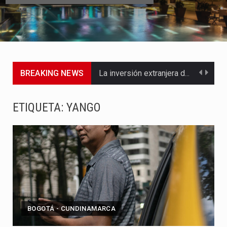
BREAKING NEWS
La inversión extranjera directa en Colombia comenzó a dar señales…
La empresa Monómeros fue una de las protagonistas durante la…
ETIQUETA:
YANGO
Barranquilla ya está lista para convertirse, el próximo 16 de…
A pocas horas del cambio de gobierno, el equipo de…
La Alcaldía de Barranquilla puso en marcha un amplio plan…
Si eres un trader que prefiere lidiar con condiciones de…
BOGOTÁ - CUNDINAMARCA
Saber cómo borrar el historial de operaciones en MT4 es…