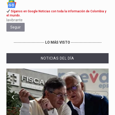
Síganos en Google Noticias con toda la información de Colombia y
el mundo.
lavibrante
Seguir
------------------------
LO MÁS VISTO
------------------------
NOTICIAS DEL DÍA