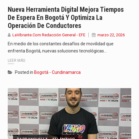
Jhon Arias continúa consolidándose como una de las grandes figuras…
Nueva Herramienta Digital Mejora Tiempos
De Espera En Bogotá Y Optimiza La
La cantautora venezolana Joaquina vuelve a sorprender a sus seguidores…
Operación De Conductores
La investigación por la muerte de Kevin Arley Acosta Pico,…
LaVibrante.Com Redacción General - EFE
marzo 22, 2026
En medio de los constantes desafíos de movilidad que
enfrenta Bogotá, nuevas soluciones tecnológicas…
LEER MÁS
Posted in
Bogotá - Cundinamarca