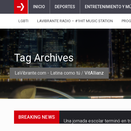
INICIO
DEPORTES
ENTRETENIMIENTO Y M
LGBTI
LAVIBRANTE RADIO – #1HIT MUSIC STATION
PRO
Tag Archives
LaVibrante.com - Latina como tú
/
VitAllianz
BREAKING NEWS
Una jornada escolar terminó en t
Luis Díaz cerró con buenas sens