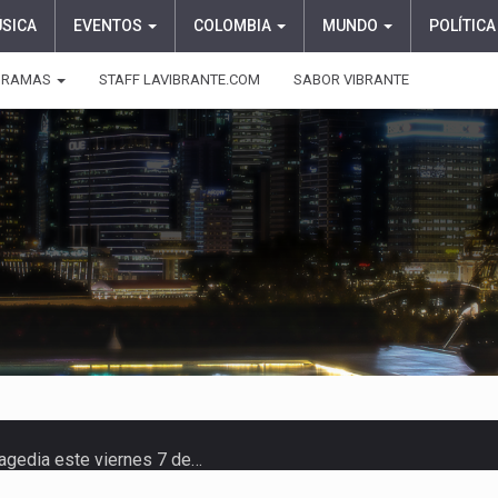
ÚSICA
EVENTOS
COLOMBIA
MUNDO
POLÍTICA
GRAMAS
STAFF LAVIBRANTE.COM
SABOR VIBRANTE
ragedia este viernes 7 de…
aciones su presentación en la…