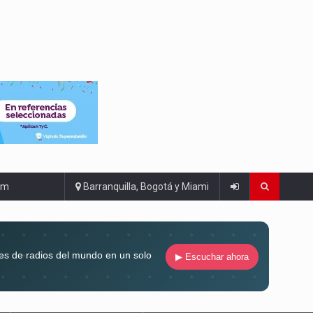
om
Barranquilla, Bogotá y Miami
es de radios del mundo en un solo
▶ Escuchar ahora
compaña siempre