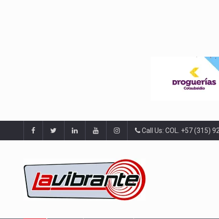
Call Us: COL. +57 (315) 