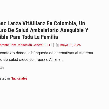
iella dejó claro que la…
 este viernes 7 de agosto…
anz Lanza VitAllianz En Colombia, Un
uro De Salud Ambulatorio Asequible Y
 a la ceremonia de…
ible Para Toda La Familia
se cumplieron los honores…
brante.Com Redacción General - EFE
mayo 18, 2025
 contexto donde la búsqueda de alternativas al sistema
 la Espriella aseguró que durante…
co de salud crece con fuerza, Allianz…
lardo de la Espriella,…
MÁS
ó su Gobierno con uno de…
sted in
Nacionales
ancia y España mantienen bajo vigilancia…