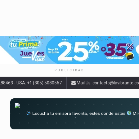
PUBLICIDAD
9288463 - USA. +1 (305) 5080567
Mail Us:
contacto@lavibrante.c
Escucha tu emisora favorita, estés donde estés
Mil
lugar
Conéctate al sonido que te a