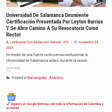
Con el inicio del gobierno de Abelardo de la Espriella,…
Universidad De Salamanca Desmiente
Abelardo de la Espriella comenzó su Gobierno con uno de…
Certificación Presentada Por Leyton Barrios
Y Se Abre Camino A Su Revocatoria Como
Las autoridades sanitarias de Francia y España mantienen bajo vigilancia…
Rector
LaVibrante.Com Redacción General - EFE
noviembre 24,
2025
En medio de una fuerte controversia institucional, la
Universidad de Salamanca aclaró, durante la sesión…
LEER MÁS
Posted in
Barranquilla - Atlántico
Síganos en Google Noticias con toda la información de Colombia y
el mundo.