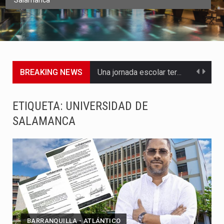
Salamanca
BREAKING NEWS
Una jornada escolar terminó en tragedia este viernes 7 de…
Luis Díaz cerró con buenas sensaciones su presentación en la…
ETIQUETA:
UNIVERSIDAD DE
SALAMANCA
El presidente Abelardo de la Espriella dejó claro que la…
Abelardo de la Espriella asumió este viernes 7 de agosto…
La llegada de Álvaro Uribe Vélez a la ceremonia de…
Con una salva de 21 cañonazos se cumplieron los honores…
El presidente electo Abelardo de la Espriella aseguró que durante…
BARRANQUILLA - ATLÁNTICO