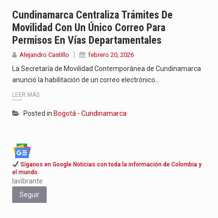
Cundinamarca Centraliza Trámites De
Jhon Arias continúa consolidándose como una de las grandes figuras…
Movilidad Con Un Único Correo Para
Permisos En Vías Departamentales
La cantautora venezolana Joaquina vuelve a sorprender a sus seguidores…
Alejandro Castillo
febrero 20, 2026
La Secretaría de Movilidad Contemporánea de Cundinamarca
anunció la habilitación de un correo electrónico…
LEER MÁS
Posted in
Bogotá - Cundinamarca
Síganos en Google Noticias con toda la información de Colombia y
el mundo.
lavibrante
Seguir