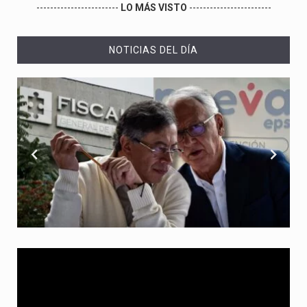
------------------------
LO MÁS VISTO
------------------------
NOTICIAS DEL DÍA