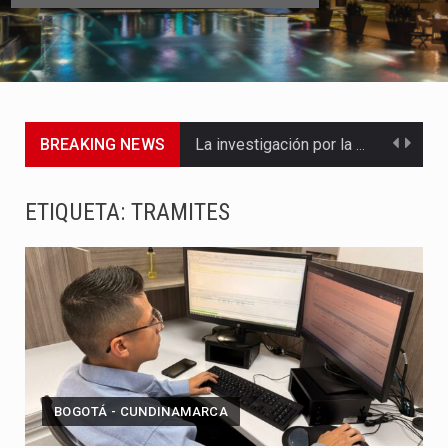
La investigación por la muerte de Kevin Arley Acosta Pico,…
BREAKING NEWS
La inversión extranjera directa en Colombia comenzó a dar señales…
ETIQUETA:
TRAMITES
La empresa Monómeros fue una de las protagonistas durante la…
Barranquilla ya está lista para convertirse, el próximo 16 de…
A pocas horas del cambio de gobierno, el equipo de…
La Alcaldía de Barranquilla puso en marcha un amplio plan…
Si eres un trader que prefiere lidiar con condiciones de…
BOGOTÁ - CUNDINAMARCA
Saber cómo borrar el historial de operaciones en MT4 es…