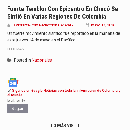
Con el inicio del gobierno de Abelardo de la Espriella,…
Fuerte Temblor Con Epicentro En Chocó Se
Sintió En Varias Regiones De Colombia
Abelardo de la Espriella comenzó su Gobierno con uno de…
LaVibrante.Com Redacción General - EFE
mayo 14, 2026
Las autoridades sanitarias de Francia y España mantienen bajo vigilancia…
Un fuerte movimiento sísmico fue reportado en la mañana de
este jueves 14 de mayo en el Pacífico…
LEER MÁS
Posted in
Nacionales
Síganos en Google Noticias con toda la información de Colombia y
el mundo.
lavibrante
Seguir
------------------------
LO MÁS VISTO
------------------------