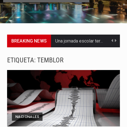
BREAKING NEWS
Una jornada escolar terminó en tragedia este viernes 7 de…
Luis Díaz cerró con buenas sensaciones su presentación en la…
ETIQUETA:
TEMBLOR
El presidente Abelardo de la Espriella dejó claro que la…
Abelardo de la Espriella asumió este viernes 7 de agosto…
La llegada de Álvaro Uribe Vélez a la ceremonia de…
Con una salva de 21 cañonazos se cumplieron los honores…
NACIONALES
El presidente electo Abelardo de la Espriella aseguró que durante…