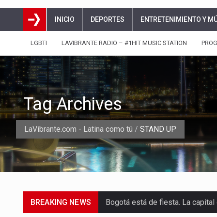
INICIO
DEPORTES
ENTRETENIMIENTO Y M
LGBTI
LAVIBRANTE RADIO – #1HIT MUSIC STATION
PRO
Tag Archives
LaVibrante.com - Latina como tú
/
STAND UP
BREAKING NEWS
Aunque muchas personas prefiere