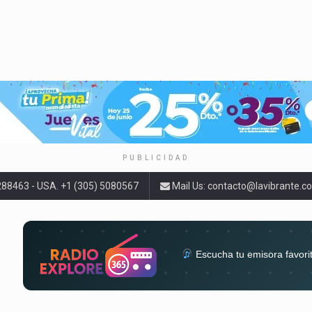
PUBLICIDAD
9288463 - USA. +1 (305) 5080567
Mail Us:
contacto@lavibrante.c
Escucha tu emisora favori
radios del mundo en un solo 
acompa