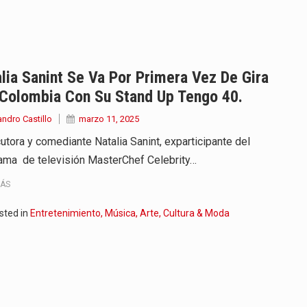
 experiencia sin precedentes alrededor…
etitivo, las pequeñas y…
ga a su fin dejando…
lia Sanint Se Va Por Primera Vez De Gira
 Colombia Con Su Stand Up Tengo 40.
e no asistir a la…
andro Castillo
marzo 11, 2025
n en marcha uno de los…
cutora y comediante Natalia Sanint, exparticipante del
ama de televisión MasterChef Celebrity…
tavo Petro, también llega…
MÁS
 presentado en Bogotá con un…
sted in
Entretenimiento, Música, Arte, Cultura & Moda
ocial, Ecológico y Cultural del…
l del país conmemora este…