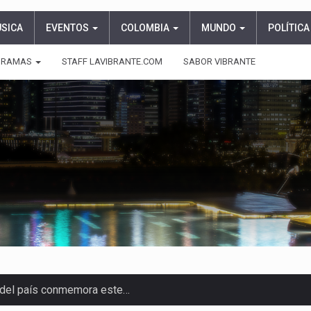
ÚSICA
EVENTOS
COLOMBIA
MUNDO
POLÍTICA
GRAMAS
STAFF LAVIBRANTE.COM
SABOR VIBRANTE
n guardar silencio por vergüenza, la enfermedad…