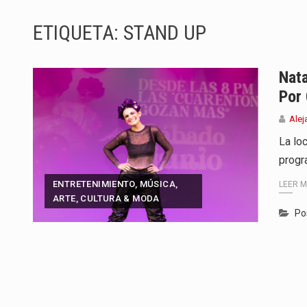
Bogotá se prepara para vivir una
ETIQUETA:
STAND UP
En un entorno cada vez más comp
El gobierno de Gustavo Petro lle
Nata
Por
La decisión del Pacto Histórico d
Alej
Las autoridades de Cali pusiero
La lo
progr
Con el cierre del mandato de Gus
ENTRETENIMIENTO, MÚSICA,
LEER 
El nuevo sello discográfico fue
ARTE, CULTURA & MODA
Po
La Fundación para el Desarrollo S
Bogotá está de fiesta. La capita