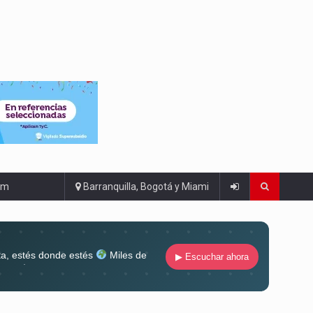
om
Barranquilla, Bogotá y Miami
ta, estés donde estés
Miles de
▶ Escuchar ahora
lugar
Conéctate al sonido que te
ña siempre