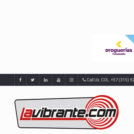
Call Us: COL. +57 (315) 