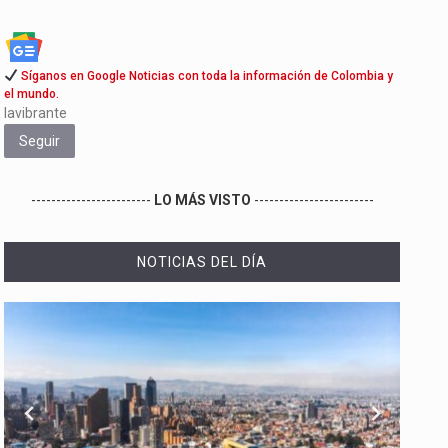
Síganos en Google Noticias con toda la información de Colombia y
el mundo.
lavibrante
Seguir
------------------------
LO MÁS VISTO
------------------------
NOTICIAS DEL DÍA