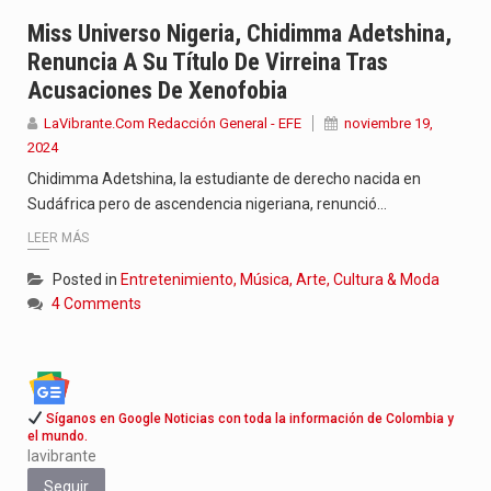
Con el inicio del gobierno de Abelardo de la Espriella,…
Miss Universo Nigeria, Chidimma Adetshina,
Renuncia A Su Título De Virreina Tras
Abelardo de la Espriella comenzó su Gobierno con uno de…
Acusaciones De Xenofobia
Las autoridades sanitarias de Francia y España mantienen bajo vigilancia…
LaVibrante.Com Redacción General - EFE
noviembre 19,
2024
Chidimma Adetshina, la estudiante de derecho nacida en
Sudáfrica pero de ascendencia nigeriana, renunció…
LEER MÁS
Posted in
Entretenimiento, Música, Arte, Cultura & Moda
4 Comments
Síganos en Google Noticias con toda la información de Colombia y
el mundo.
lavibrante
Seguir