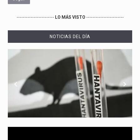
------------------------
LO MÁS VISTO
------------------------
NOTICIAS DEL DÍA