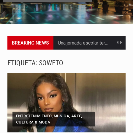
BREAKING NEWS
Una jornada escolar terminó en tragedia este viernes 7 de…
Luis Díaz cerró con buenas sensaciones su presentación en la…
ETIQUETA:
SOWETO
El presidente Abelardo de la Espriella dejó claro que la…
Abelardo de la Espriella asumió este viernes 7 de agosto…
La llegada de Álvaro Uribe Vélez a la ceremonia de…
Con una salva de 21 cañonazos se cumplieron los honores…
ENTRETENIMIENTO, MÚSICA, ARTE,
CULTURA & MODA
El presidente electo Abelardo de la Espriella aseguró que durante…