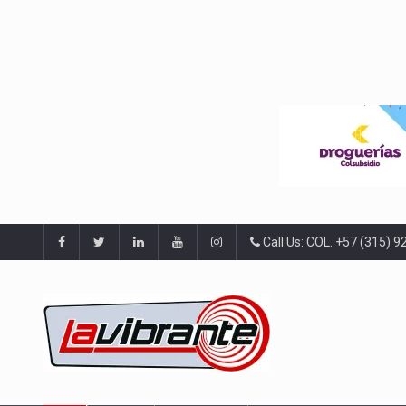
Call Us: COL. +57 (315) 