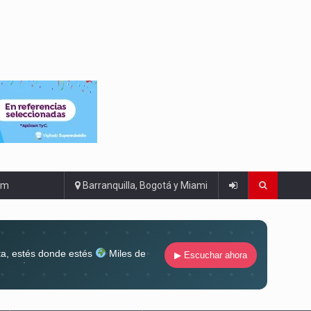
om
Barranquilla, Bogotá y Miami
ta, estés donde estés
Miles de
▶ Escuchar ahora
lugar
Conéctate al sonido que te
ña siempre