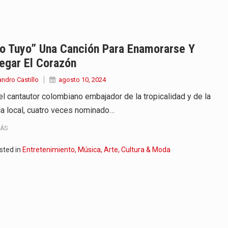
iella dejó claro que la…
 este viernes 7 de agosto…
lo Tuyo” Una Canción Para Enamorarse Y
egar El Corazón
 a la ceremonia de…
andro Castillo
agosto 10, 2024
se cumplieron los honores…
 el cantautor colombiano embajador de la tropicalidad y de la
a local, cuatro veces nominado…
 la Espriella aseguró que durante…
MÁS
lardo de la Espriella,…
sted in
Entretenimiento, Música, Arte, Cultura & Moda
ó su Gobierno con uno de…
ancia y España mantienen bajo vigilancia…