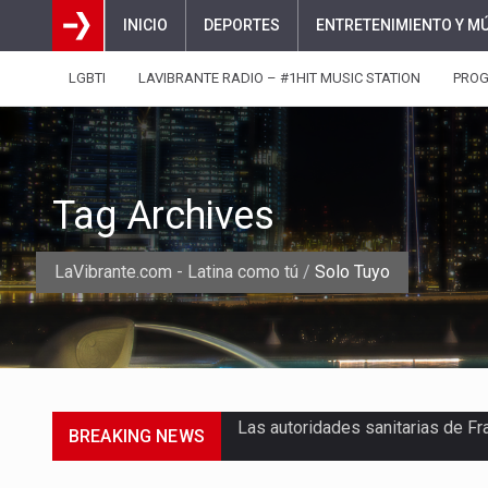
INICIO
DEPORTES
ENTRETENIMIENTO Y M
LGBTI
LAVIBRANTE RADIO – #1HIT MUSIC STATION
PRO
Tag Archives
LaVibrante.com - Latina como tú
/
Solo Tuyo
BREAKING NEWS
Una jornada escolar terminó en t
Luis Díaz cerró con buenas sens