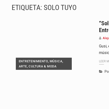
ETIQUETA:
SOLO TUYO
El presidente Abelardo de la Espr
Abelardo de la Espriella asumió
“So
Entr
La llegada de Álvaro Uribe Vélez
Alej
Con una salva de 21 cañonazos 
Gusi,
músic
El presidente electo Abelardo de
ENTRETENIMIENTO, MÚSICA,
LEER 
Con el inicio del gobierno de Abe
ARTE, CULTURA & MODA
Po
Abelardo de la Espriella comenz
Las autoridades sanitarias de Fr