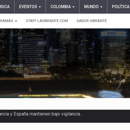
ÚSICA
EVENTOS
COLOMBIA
MUNDO
POLÍTICA
GRAMAS
STAFF LAVIBRANTE.COM
SABOR VIBRANTE
ragedia este viernes 7 de…
aciones su presentación en la…