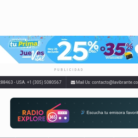
PUBLICIDAD
9288463 - USA. +1 (305) 5080567
Mail Us:
contacto@lavibrante.c
Escucha tu emisora favori
radios del mundo en un solo 
acompa