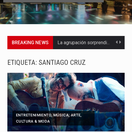
BREAKING NEWS
La agrupación sorprendió a los pasajeros de Circular Sur con…
La producción original de TAVA tendrá funciones los días 6,…
ETIQUETA:
SANTIAGO CRUZ
Barranquilla ya tiene todo listo para recibir una nueva edición…
La Red Pro, integrada por 14 organizaciones que trabajan por…
El dúo bogotano presenta una nueva versión de su segundo…
La colaboración, inspirada en Cien años de soledad de Gabriel…
ENTRETENIMIENTO, MÚSICA, ARTE,
CULTURA & MODA
La comedia romántica escrita y dirigida por Dago García cuenta…