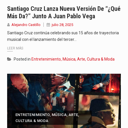
La poeta, cantante, compositora y actriz presenta una nueva edición…
Santiago Cruz Lanza Nueva Versión De “¿Qué
Más Da?” Junto A Juan Pablo Vega
El nuevo sello discográfico fue presentado en Bogotá con un…
Alejandro Castillo
julio 28, 2025
El Grupo Planeta presenta una nueva selección editorial para este…
Santiago Cruz continúa celebrando sus 15 años de trayectoria
musical con el lanzamiento del tercer…
LEER MÁS
Posted in
Entretenimiento, Música, Arte, Cultura & Moda
ENTRETENIMIENTO, MÚSICA, ARTE,
CULTURA & MODA