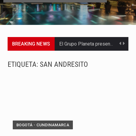
BREAKING NEWS
El Grupo Planeta presenta una nueva selección editorial para este…
La agrupación sorprendió a los pasajeros de Circular Sur con…
ETIQUETA:
SAN ANDRESITO
La producción original de TAVA tendrá funciones los días 6,…
Barranquilla ya tiene todo listo para recibir una nueva edición…
La Red Pro, integrada por 14 organizaciones que trabajan por…
El dúo bogotano presenta una nueva versión de su segundo…
BOGOTÁ - CUNDINAMARCA
La colaboración, inspirada en Cien años de soledad de Gabriel…