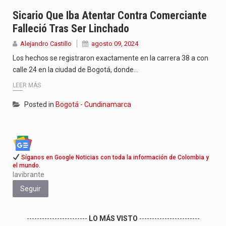
La comedia romántica escrita y dirigida por Dago García cuenta…
Sicario Que Iba Atentar Contra Comerciante
Falleció Tras Ser Linchado
Con el cierre del mandato de Gustavo Petro, también llega…
Alejandro Castillo
agosto 09, 2024
El nuevo sello discográfico fue presentado en Bogotá con un…
Los hechos se registraron exactamente en la carrera 38 a con
calle 24 en la ciudad de Bogotá, donde…
LEER MÁS
Posted in
Bogotá - Cundinamarca
Síganos en Google Noticias con toda la información de Colombia y
el mundo.
lavibrante
Seguir
------------------------
LO MÁS VISTO
------------------------