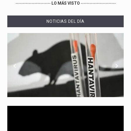
------------------------
LO MÁS VISTO
------------------------
NOTICIAS DEL DÍA