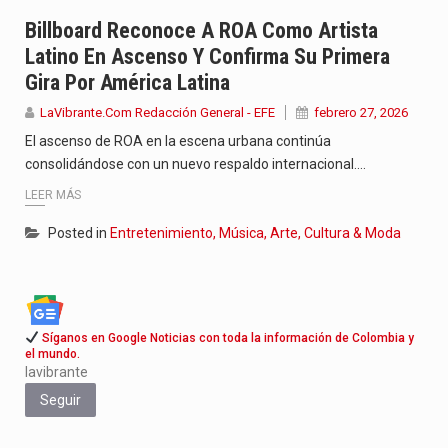
Con el inicio del gobierno de Abelardo de la Espriella,…
Billboard Reconoce A ROA Como Artista
Latino En Ascenso Y Confirma Su Primera
Abelardo de la Espriella comenzó su Gobierno con uno de…
Gira Por América Latina
Las autoridades sanitarias de Francia y España mantienen bajo vigilancia…
LaVibrante.Com Redacción General - EFE
febrero 27, 2026
El ascenso de ROA en la escena urbana continúa
consolidándose con un nuevo respaldo internacional.…
LEER MÁS
Posted in
Entretenimiento, Música, Arte, Cultura & Moda
Síganos en Google Noticias con toda la información de Colombia y
el mundo.
lavibrante
Seguir