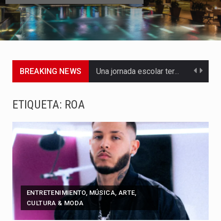
BREAKING NEWS
Una jornada escolar terminó en tragedia este viernes 7 de…
Luis Díaz cerró con buenas sensaciones su presentación en la…
ETIQUETA:
ROA
El presidente Abelardo de la Espriella dejó claro que la…
Abelardo de la Espriella asumió este viernes 7 de agosto…
La llegada de Álvaro Uribe Vélez a la ceremonia de…
Con una salva de 21 cañonazos se cumplieron los honores…
ENTRETENIMIENTO, MÚSICA, ARTE,
CULTURA & MODA
El presidente electo Abelardo de la Espriella aseguró que durante…