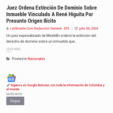
Con el inicio del gobierno de Abelardo de la Espriella,…
Juez Ordena Extinción De Dominio Sobre
Inmueble Vinculado A René Higuita Por
Abelardo de la Espriella comenzó su Gobierno con uno de…
Presunto Origen Ilícito
Las autoridades sanitarias de Francia y España mantienen bajo vigilancia…
LaVibrante.Com Redacción General - EFE
julio 06, 2026
Un juez especializado de Medellín ordenó la extinción del
derecho de dominio sobre un inmueble que…
LEER MÁS
Posted in
Nacionales
Síganos en Google Noticias con toda la información de Colombia y
el mundo.
lavibrante
Seguir