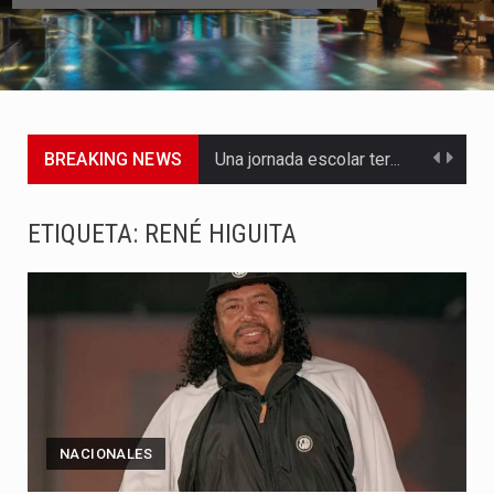
BREAKING NEWS
Una jornada escolar terminó en tragedia este viernes 7 de…
Luis Díaz cerró con buenas sensaciones su presentación en la…
ETIQUETA:
RENÉ HIGUITA
El presidente Abelardo de la Espriella dejó claro que la…
Abelardo de la Espriella asumió este viernes 7 de agosto…
La llegada de Álvaro Uribe Vélez a la ceremonia de…
Con una salva de 21 cañonazos se cumplieron los honores…
NACIONALES
El presidente electo Abelardo de la Espriella aseguró que durante…