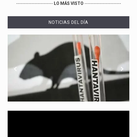
------------------------
LO MÁS VISTO
------------------------
NOTICIAS DEL DÍA