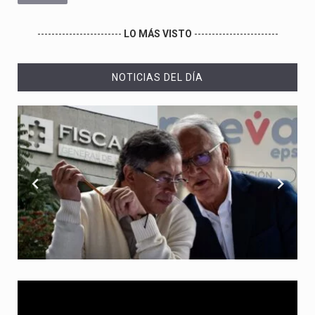
------------------------
LO MÁS VISTO
------------------------
NOTICIAS DEL DÍA