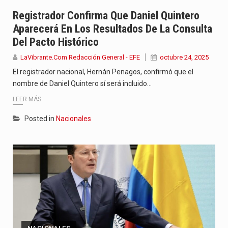
Jhon Arias continúa consolidándose como una de las grandes figuras…
Registrador Confirma Que Daniel Quintero
Aparecerá En Los Resultados De La Consulta
La cantautora venezolana Joaquina vuelve a sorprender a sus seguidores…
Del Pacto Histórico
La investigación por la muerte de Kevin Arley Acosta Pico,…
LaVibrante.Com Redacción General - EFE
octubre 24, 2025
El registrador nacional, Hernán Penagos, confirmó que el
nombre de Daniel Quintero sí será incluido…
LEER MÁS
Posted in
Nacionales