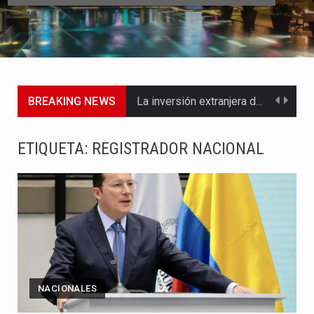
BREAKING NEWS
La inversión extranjera directa en Colombia comenzó a dar señales…
La empresa Monómeros fue una de las protagonistas durante la…
ETIQUETA:
REGISTRADOR NACIONAL
Barranquilla ya está lista para convertirse, el próximo 16 de…
A pocas horas del cambio de gobierno, el equipo de…
La Alcaldía de Barranquilla puso en marcha un amplio plan…
Si eres un trader que prefiere lidiar con condiciones de…
NACIONALES
Saber cómo borrar el historial de operaciones en MT4 es…