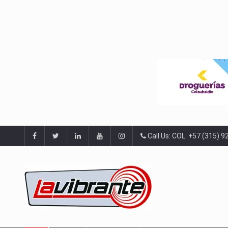
Call Us: COL. +57 (315) 