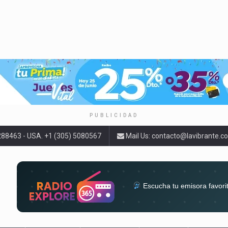
PUBLICIDAD
9288463 - USA. +1 (305) 5080567
Mail Us:
contacto@lavibrante.c
Escucha tu emisora favori
radios del mundo en un solo 
acompa