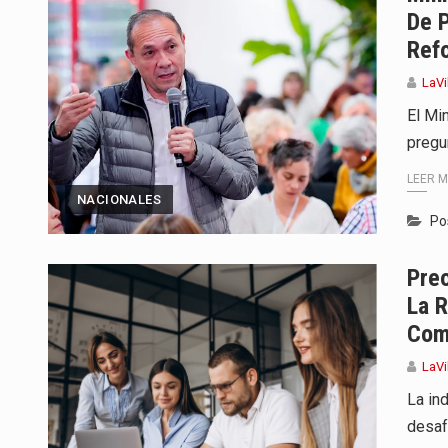
De P
Ref
LaVi
El Min
pregu
LEER 
NACIONALES
Po
Pre
La 
Com
LaVi
La in
desaf