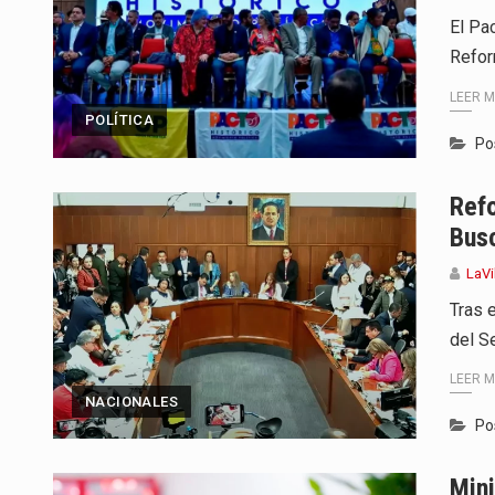
El Pa
Refor
LEER 
POLÍTICA
Po
Refo
Busc
LaVi
Tras 
del S
LEER 
NACIONALES
Po
Mini