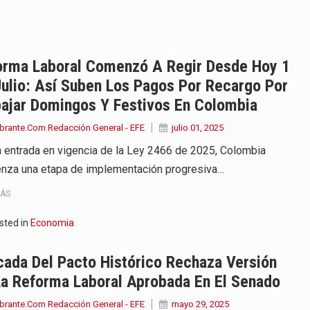
onvertirse, el próximo 16 de…
ierno, el equipo de…
orma Laboral Comenzó A Regir Desde Hoy 1
ulio: Así Suben Los Pagos Por Recargo Por
 en marcha un amplio plan…
bajar Domingos Y Festivos En Colombia
diar con condiciones de…
brante.Com Redacción General - EFE
julio 01, 2025
a entrada en vigencia de la Ley 2466 de 2025, Colombia
de operaciones en MT4 es…
nza una etapa de implementación progresiva…
ose como una de las grandes figuras…
MÁS
na vuelve a sorprender a sus seguidores…
sted in
Economia
e Kevin Arley Acosta Pico,…
ada Del Pacto Histórico Rechaza Versión
La Reforma Laboral Aprobada En El Senado
brante.Com Redacción General - EFE
mayo 29, 2025