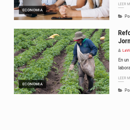
LEER 
ECONOMIA
Po
Refo
Jorn
LaVi
En un
labor
LEER 
ECONOMIA
Po