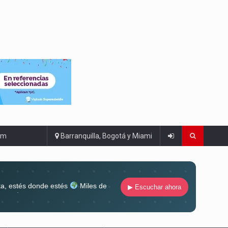
om
Barranquilla, Bogotá y Miami
ta, estés donde estés
Miles de
▶ Escuchar ahora
lugar
Conéctate al sonido que te
ña siempre