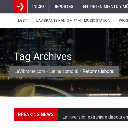
INICIO
DEPORTES
ENTRETENIMIENTO Y M
LGBTI
LAVIBRANTE RADIO – #1HIT MUSIC STATION
PRO
Tag Archives
LaVibrante.com - Latina como tú
/
Reforma laboral
BREAKING NEWS
La inversión extranjera directa
La empresa Monómeros fue una d