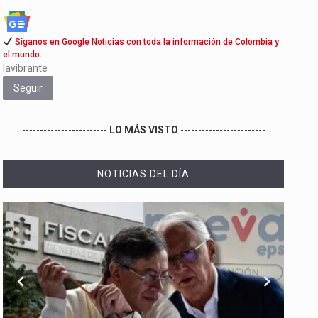
Síganos en Google Noticias con toda la información de Colombia y
el mundo.
lavibrante
Seguir
------------------------
LO MÁS VISTO
------------------------
NOTICIAS DEL DÍA