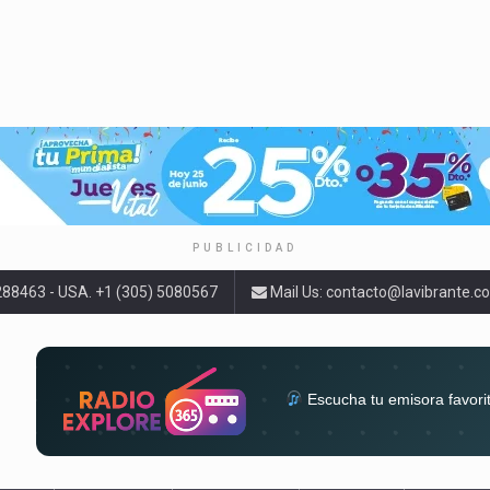
PUBLICIDAD
9288463 - USA. +1 (305) 5080567
Mail Us:
contacto@lavibrante.c
Escucha tu emisora favori
radios del mundo en un solo 
acompa