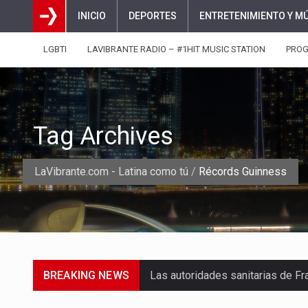
INICIO
DEPORTES
ENTRETENIMIENTO Y M
LGBTI
LAVIBRANTE RADIO – #1HIT MUSIC STATION
PRO
Tag Archives
LaVibrante.com - Latina como tú
/
Récords Guinness
BREAKING NEWS
Una jornada escolar terminó en t
Luis Díaz cerró con buenas sens