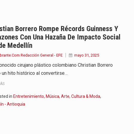
iella dejó claro que la…
 este viernes 7 de agosto…
istian Borrero Rompe Récords Guinness Y
azones Con Una Hazaña De Impacto Social
 a la ceremonia de…
de Medellín
se cumplieron los honores…
brante.Com Redacción General - EFE
mayo 31, 2025
conocido cirujano plástico colombiano Christian Borrero
 la Espriella aseguró que durante…
un hito histórico al convertirse…
lardo de la Espriella,…
MÁS
ó su Gobierno con uno de…
sted in
Entretenimiento, Música, Arte, Cultura & Moda
,
ín - Antioquia
ancia y España mantienen bajo vigilancia…