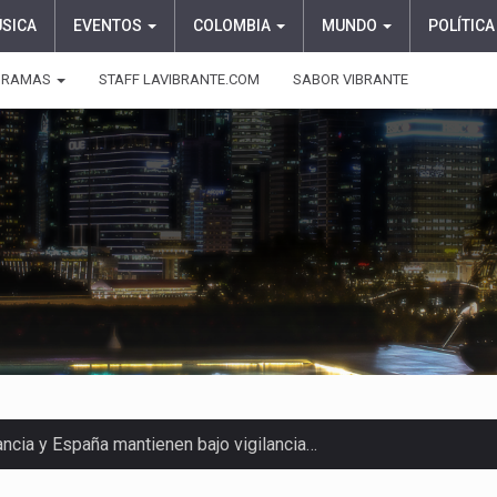
ÚSICA
EVENTOS
COLOMBIA
MUNDO
POLÍTICA
GRAMAS
STAFF LAVIBRANTE.COM
SABOR VIBRANTE
ragedia este viernes 7 de…
aciones su presentación en la…