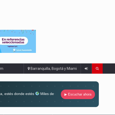
om
Barranquilla, Bogotá y Miami
ta, estés donde estés
Miles de
▶ Escuchar ahora
lugar
Conéctate al sonido que te
ña siempre