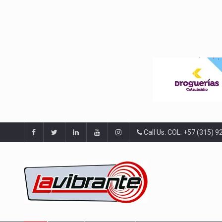
Call Us: COL. +57 (315) 