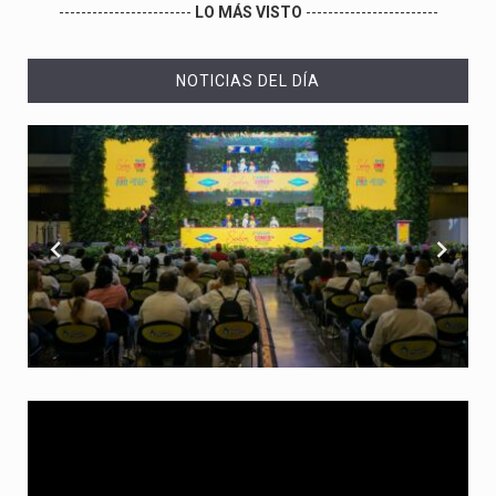
------------------------
LO MÁS VISTO
------------------------
NOTICIAS DEL DÍA