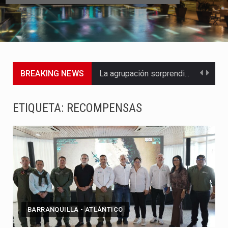
BREAKING NEWS
La agrupación sorprendió a los pasajeros de Circular Sur con…
La producción original de TAVA tendrá funciones los días 6,…
ETIQUETA:
RECOMPENSAS
Barranquilla ya tiene todo listo para recibir una nueva edición…
La Red Pro, integrada por 14 organizaciones que trabajan por…
El dúo bogotano presenta una nueva versión de su segundo…
La colaboración, inspirada en Cien años de soledad de Gabriel…
BARRANQUILLA - ATLÁNTICO
La comedia romántica escrita y dirigida por Dago García cuenta…