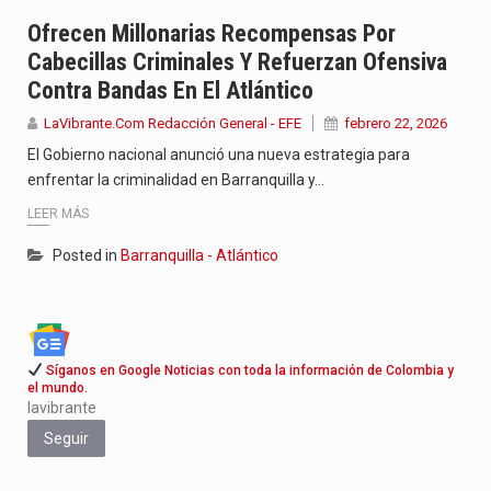
La poeta, cantante, compositora y actriz presenta una nueva edición…
Ofrecen Millonarias Recompensas Por
Cabecillas Criminales Y Refuerzan Ofensiva
El nuevo sello discográfico fue presentado en Bogotá con un…
Contra Bandas En El Atlántico
El Grupo Planeta presenta una nueva selección editorial para este…
LaVibrante.Com Redacción General - EFE
febrero 22, 2026
El Gobierno nacional anunció una nueva estrategia para
enfrentar la criminalidad en Barranquilla y…
LEER MÁS
Posted in
Barranquilla - Atlántico
Síganos en Google Noticias con toda la información de Colombia y
el mundo.
lavibrante
Seguir