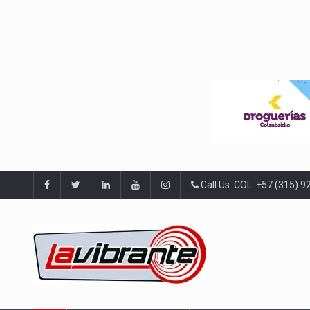
Call Us: COL. +57 (315) 