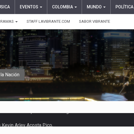
ÚSICA
EVENTOS
COLOMBIA
MUNDO
POLÍTICA
GRAMAS
STAFF LAVIBRANTE.COM
SABOR VIBRANTE
la Nación
e Kevin Arley Acosta Pico,…
 en Colombia comenzó a dar señales…