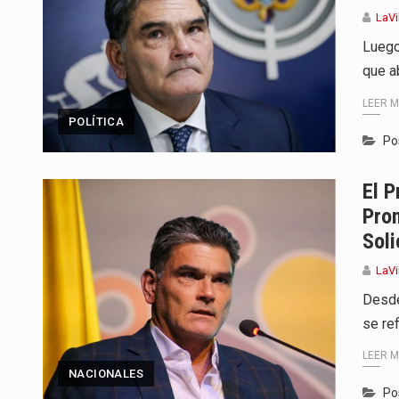
LaVi
Luego
que a
LEER 
POLÍTICA
Po
El P
Pro
Sol
LaVi
Desde
se re
LEER 
NACIONALES
Po