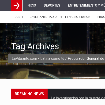
INICIO
DEPORTES
ENTRETENIMIENTO Y M
LGBTI
LAVIBRANTE RADIO – #1HIT MUSIC STATION
PRO
Tag Archives
LaVibrante.com - Latina como tú
/
Procurador General de 
BREAKING NEWS
La investigación por la muerte d
La inversión extranjera directa