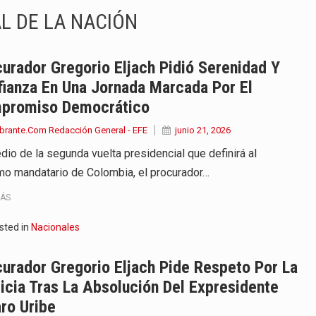
L DE LA NACIÓN
e las protagonistas durante la…
onvertirse, el próximo 16 de…
urador Gregorio Eljach Pidió Serenidad Y
ianza En Una Jornada Marcada Por El
ierno, el equipo de…
promiso Democrático
 en marcha un amplio plan…
brante.Com Redacción General - EFE
junio 21, 2026
dio de la segunda vuelta presidencial que definirá al
diar con condiciones de…
mo mandatario de Colombia, el procurador…
de operaciones en MT4 es…
MÁS
te 7 de agosto con un…
sted in
Nacionales
na vuelve a sorprender a sus seguidores…
urador Gregorio Eljach Pide Respeto Por La
icia Tras La Absolución Del Expresidente
ro Uribe