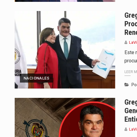
Gre
Proc
Reno
LaVi
Este 
procu
LEER 
NACIONALES
Po
Gre
Gen
Enti
LaVi