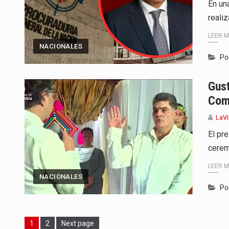
En un
reali
LEER 
NACIONALES
Po
Gust
Com
LaVi
El pr
cerem
LEER 
NACIONALES
Po
Page
Page
1
2
Next page