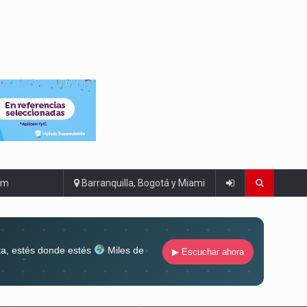
om
Barranquilla, Bogotá y Miami
ta, estés donde estés
Miles de
▶ Escuchar ahora
lugar
Conéctate al sonido que te
ña siempre