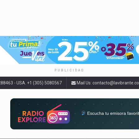
PUBLICIDAD
9288463 - USA. +1 (305) 5080567
Mail Us:
contacto@lavibrante.c
Escucha tu emisora favori
radios del mundo en un solo 
acompa