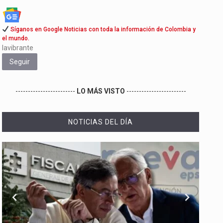
Síganos en Google Noticias con toda la información de Colombia y
el mundo.
lavibrante
Seguir
------------------------
LO MÁS VISTO
------------------------
NOTICIAS DEL DÍA