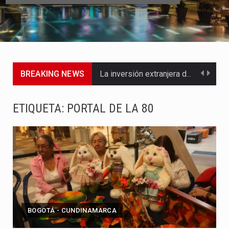
BREAKING NEWS
La inversión extranjera directa en Colombia comenzó a dar señales…
La empresa Monómeros fue una de las protagonistas durante la…
ETIQUETA:
PORTAL DE LA 80
Barranquilla ya está lista para convertirse, el próximo 16 de…
A pocas horas del cambio de gobierno, el equipo de…
La Alcaldía de Barranquilla puso en marcha un amplio plan…
Si eres un trader que prefiere lidiar con condiciones de…
BOGOTÁ - CUNDINAMARCA
Saber cómo borrar el historial de operaciones en MT4 es…