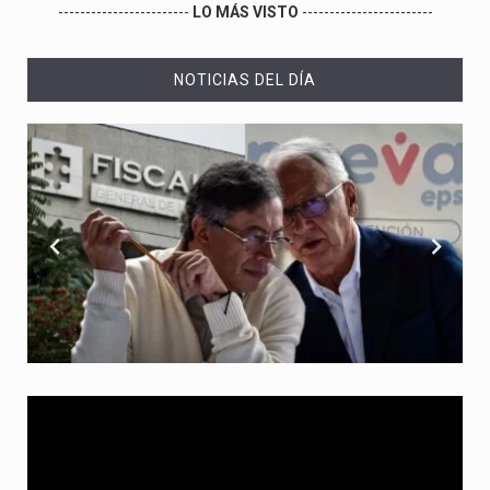
------------------------
LO MÁS VISTO
------------------------
NOTICIAS DEL DÍA