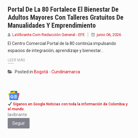
Jhon Arias continúa consolidándose como una de las grandes figuras…
Portal De La 80 Fortalece El Bienestar De
Adultos Mayores Con Talleres Gratuitos De
La cantautora venezolana Joaquina vuelve a sorprender a sus seguidores…
Manualidades Y Emprendimiento
La investigación por la muerte de Kevin Arley Acosta Pico,…
LaVibrante.Com Redacción General - EFE
junio 06, 2026
El Centro Comercial Portal de la 80 continúa impulsando
espacios de integración, aprendizaje y bienestar…
LEER MÁS
Posted in
Bogotá - Cundinamarca
Síganos en Google Noticias con toda la información de Colombia y
el mundo.
lavibrante
Seguir