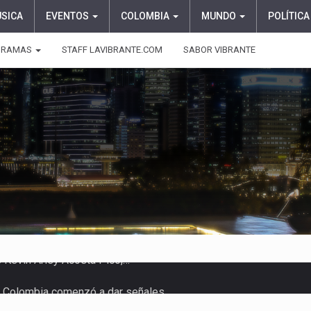
ÚSICA
EVENTOS
COLOMBIA
MUNDO
POLÍTICA
GRAMAS
STAFF LAVIBRANTE.COM
SABOR VIBRANTE
 en Colombia comenzó a dar señales…
e las protagonistas durante la…