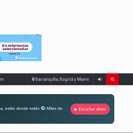
om
Barranquilla, Bogotá y Miami
ta, estés donde estés
Miles de
▶ Escuchar ahora
lugar
Conéctate al sonido que te
ña siempre