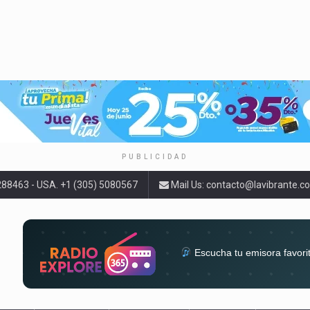
PUBLICIDAD
9288463 - USA. +1 (305) 5080567
Mail Us:
contacto@lavibrante.c
Escucha tu emisora favori
radios del mundo en un solo 
acompa