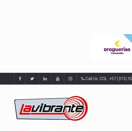
Call Us: COL. +57 (315) 