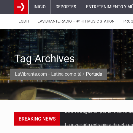
INICIO
DEPORTES
ENTRETENIMIENTO Y M
LGBTI
LAVIBRANTE RADIO – #1HIT MUSIC STATION
PRO
Tag Archives
LaVibrante.com - Latina como tú
/
Portada
BREAKING NEWS
La inversión extranjera directa
La empresa Monómeros fue una d