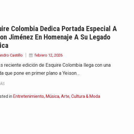
onvertirse, el próximo 16 de…
ierno, el equipo de…
ire Colombia Dedica Portada Especial A
son Jiménez En Homenaje A Su Legado
 en marcha un amplio plan…
ica
diar con condiciones de…
andro Castillo
febrero 12, 2026
s reciente edición de Esquire Colombia llega con una
de operaciones en MT4 es…
da que pone en primer plano a Yeison…
ose como una de las grandes figuras…
MÁS
na vuelve a sorprender a sus seguidores…
sted in
Entretenimiento, Música, Arte, Cultura & Moda
e Kevin Arley Acosta Pico,…