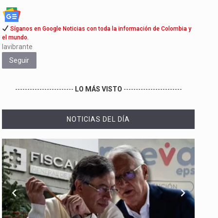
Síganos en Google Noticias con toda la información de Colombia y
el mundo.
lavibrante
Seguir
------------------------
LO MÁS VISTO
------------------------
NOTICIAS DEL DÍA