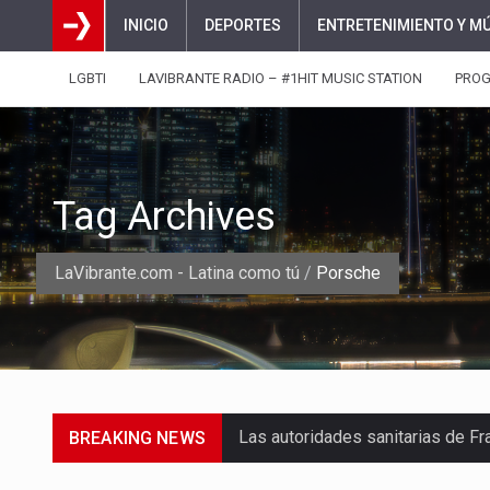
INICIO
DEPORTES
ENTRETENIMIENTO Y M
LGBTI
LAVIBRANTE RADIO – #1HIT MUSIC STATION
PRO
Tag Archives
LaVibrante.com - Latina como tú
/
Porsche
BREAKING NEWS
Una jornada escolar terminó en t
Luis Díaz cerró con buenas sens