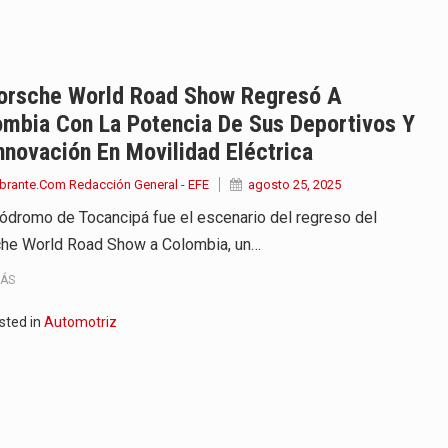
iella dejó claro que la…
 este viernes 7 de agosto…
Porsche World Road Show Regresó A
ombia Con La Potencia De Sus Deportivos Y
 a la ceremonia de…
nnovación En Movilidad Eléctrica
se cumplieron los honores…
brante.Com Redacción General - EFE
agosto 25, 2025
tódromo de Tocancipá fue el escenario del regreso del
 la Espriella aseguró que durante…
he World Road Show a Colombia, un…
lardo de la Espriella,…
MÁS
ó su Gobierno con uno de…
sted in
Automotriz
ancia y España mantienen bajo vigilancia…