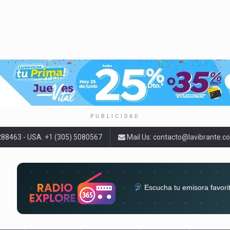
PUBLICIDAD
9288463 - USA. +1 (305) 5080567
Mail Us:
contacto@lavibrante.c
Escucha tu emisora favori
radios del mundo en un solo 
acompa