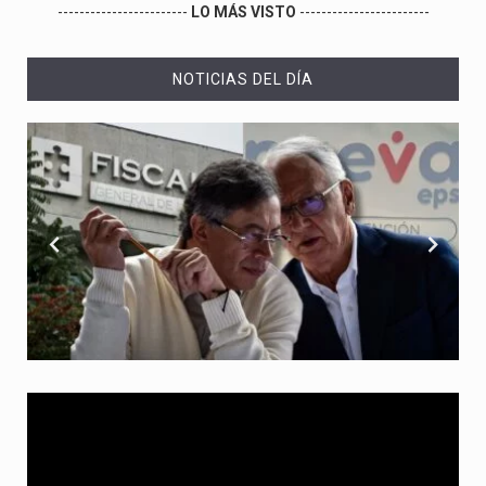
------------------------
LO MÁS VISTO
------------------------
NOTICIAS DEL DÍA