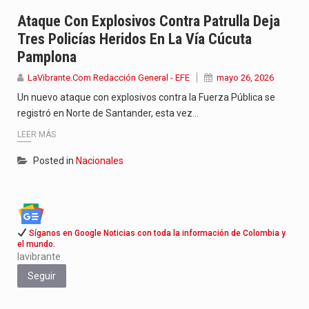
La cantautora venezolana Joaquina vuelve a sorprender a sus seguidores…
Ataque Con Explosivos Contra Patrulla Deja
Tres Policías Heridos En La Vía Cúcuta
La investigación por la muerte de Kevin Arley Acosta Pico,…
Pamplona
La inversión extranjera directa en Colombia comenzó a dar señales…
LaVibrante.Com Redacción General - EFE
mayo 26, 2026
Un nuevo ataque con explosivos contra la Fuerza Pública se
registró en Norte de Santander, esta vez…
LEER MÁS
Posted in
Nacionales
Síganos en Google Noticias con toda la información de Colombia y
el mundo.
lavibrante
Seguir