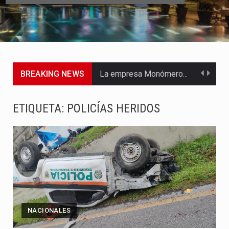
BREAKING NEWS
La empresa Monómeros fue una de las protagonistas durante la…
Barranquilla ya está lista para convertirse, el próximo 16 de…
ETIQUETA:
POLICÍAS HERIDOS
A pocas horas del cambio de gobierno, el equipo de…
La Alcaldía de Barranquilla puso en marcha un amplio plan…
Si eres un trader que prefiere lidiar con condiciones de…
Saber cómo borrar el historial de operaciones en MT4 es…
NACIONALES
Jhon Arias continúa consolidándose como una de las grandes figuras…