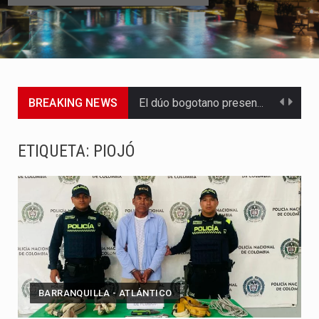
BREAKING NEWS
El dúo bogotano presenta una nueva versión de su segundo…
La colaboración, inspirada en Cien años de soledad de Gabriel…
ETIQUETA:
PIOJÓ
La comedia romántica escrita y dirigida por Dago García cuenta…
La poeta, cantante, compositora y actriz presenta una nueva edición…
Ryan Castro, Álvaro Díaz, Reykon, Justin Quiles, Lenny Tavárez, Tini,…
Un informe advierte qué inconsistencias en los datos del paciente,…
BARRANQUILLA - ATLÁNTICO
La incertidumbre continúa alrededor de la propuesta de paz anunciada…