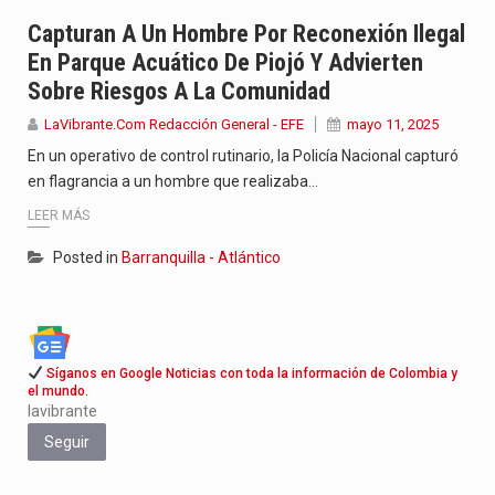
Barranquilla será este martes el punto de encuentro de varios…
Capturan A Un Hombre Por Reconexión Ilegal
En Parque Acuático De Piojó Y Advierten
Barranquilla ya tiene todo listo para recibir una nueva edición…
Sobre Riesgos A La Comunidad
La Red Pro, integrada por 14 organizaciones que trabajan por…
LaVibrante.Com Redacción General - EFE
mayo 11, 2025
En un operativo de control rutinario, la Policía Nacional capturó
en flagrancia a un hombre que realizaba…
LEER MÁS
Posted in
Barranquilla - Atlántico
Síganos en Google Noticias con toda la información de Colombia y
el mundo.
lavibrante
Seguir