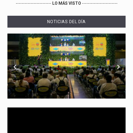
------------------------
LO MÁS VISTO
------------------------
NOTICIAS DEL DÍA