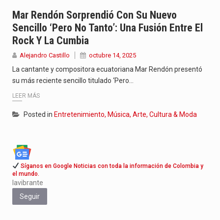
La poeta, cantante, compositora y actriz presenta una nueva edición…
Mar Rendón Sorprendió Con Su Nuevo
Sencillo ‘Pero No Tanto’: Una Fusión Entre El
El nuevo sello discográfico fue presentado en Bogotá con un…
Rock Y La Cumbia
El Grupo Planeta presenta una nueva selección editorial para este…
Alejandro Castillo
octubre 14, 2025
La cantante y compositora ecuatoriana Mar Rendón presentó
su más reciente sencillo titulado ‘Pero…
LEER MÁS
Posted in
Entretenimiento, Música, Arte, Cultura & Moda
Síganos en Google Noticias con toda la información de Colombia y
el mundo.
lavibrante
Seguir