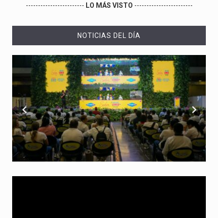
------------------------
LO MÁS VISTO
------------------------
NOTICIAS DEL DÍA