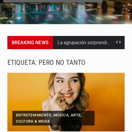
BREAKING NEWS
La agrupación sorprendió a los pasajeros de Circular Sur con…
La producción original de TAVA tendrá funciones los días 6,…
ETIQUETA:
PERO NO TANTO
Barranquilla ya tiene todo listo para recibir una nueva edición…
La Red Pro, integrada por 14 organizaciones que trabajan por…
El dúo bogotano presenta una nueva versión de su segundo…
La colaboración, inspirada en Cien años de soledad de Gabriel…
ENTRETENIMIENTO, MÚSICA, ARTE,
CULTURA & MODA
La comedia romántica escrita y dirigida por Dago García cuenta…