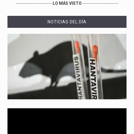
------------------------
LO MÁS VISTO
------------------------
NOTICIAS DEL DÍA