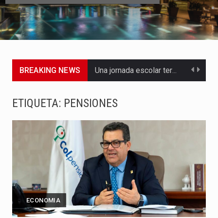
BREAKING NEWS
Una jornada escolar terminó en tragedia este viernes 7 de…
Luis Díaz cerró con buenas sensaciones su presentación en la…
ETIQUETA:
PENSIONES
El presidente Abelardo de la Espriella dejó claro que la…
Abelardo de la Espriella asumió este viernes 7 de agosto…
La llegada de Álvaro Uribe Vélez a la ceremonia de…
Con una salva de 21 cañonazos se cumplieron los honores…
ECONOMIA
El presidente electo Abelardo de la Espriella aseguró que durante…