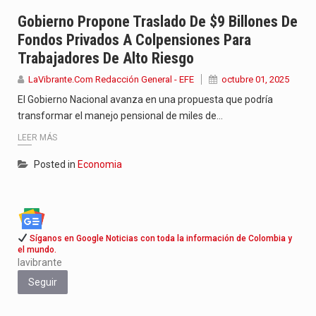
Con el inicio del gobierno de Abelardo de la Espriella,…
Gobierno Propone Traslado De $9 Billones De
Fondos Privados A Colpensiones Para
Abelardo de la Espriella comenzó su Gobierno con uno de…
Trabajadores De Alto Riesgo
Las autoridades sanitarias de Francia y España mantienen bajo vigilancia…
LaVibrante.Com Redacción General - EFE
octubre 01, 2025
El Gobierno Nacional avanza en una propuesta que podría
transformar el manejo pensional de miles de…
LEER MÁS
Posted in
Economia
Síganos en Google Noticias con toda la información de Colombia y
el mundo.
lavibrante
Seguir