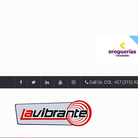
Call Us: COL. +57 (315) 