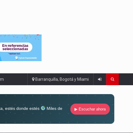
om
Barranquilla, Bogotá y Miami
ta, estés donde estés
Miles de
▶ Escuchar ahora
lugar
Conéctate al sonido que te
ña siempre