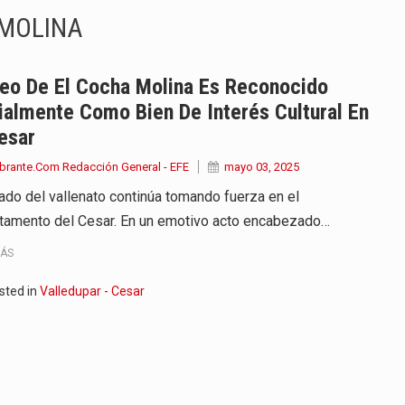
 MOLINA
e las protagonistas durante la…
onvertirse, el próximo 16 de…
eo De El Cocha Molina Es Reconocido
ialmente Como Bien De Interés Cultural En
ierno, el equipo de…
esar
 en marcha un amplio plan…
brante.Com Redacción General - EFE
mayo 03, 2025
gado del vallenato continúa tomando fuerza en el
diar con condiciones de…
tamento del Cesar. En un emotivo acto encabezado…
de operaciones en MT4 es…
MÁS
ose como una de las grandes figuras…
sted in
Valledupar - Cesar
na vuelve a sorprender a sus seguidores…