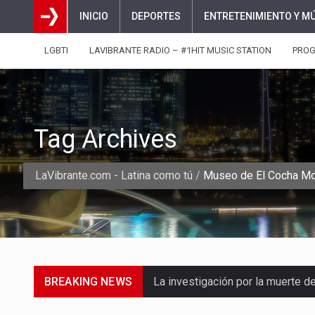
INICIO
DEPORTES
ENTRETENIMIENTO Y M
LGBTI
LAVIBRANTE RADIO – #1HIT MUSIC STATION
PRO
Tag Archives
LaVibrante.com - Latina como tú
/
Museo de El Cocha Mo
BREAKING NEWS
La investigación por la muerte d
La inversión extranjera directa