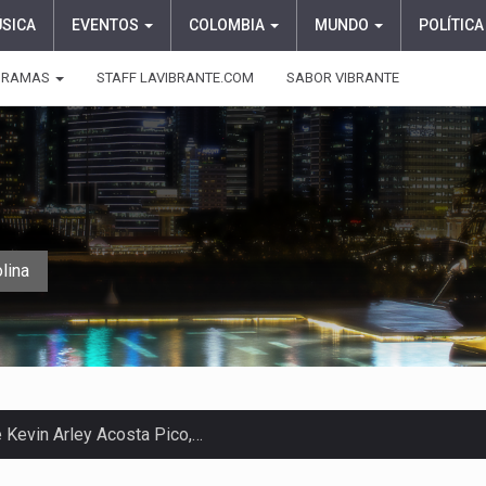
ÚSICA
EVENTOS
COLOMBIA
MUNDO
POLÍTICA
GRAMAS
STAFF LAVIBRANTE.COM
SABOR VIBRANTE
lina
e Kevin Arley Acosta Pico,…
 en Colombia comenzó a dar señales…