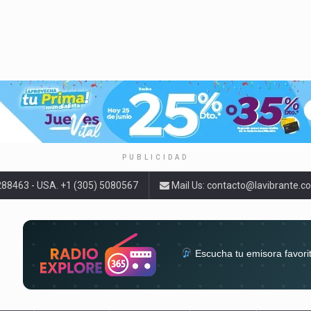
PUBLICIDAD
9288463 - USA. +1 (305) 5080567
Mail Us:
contacto@lavibrante.c
Escucha tu emisora favori
radios del mundo en un solo 
acompa