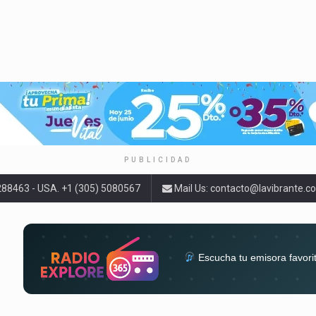
PUBLICIDAD
9288463 - USA. +1 (305) 5080567
Mail Us:
contacto@lavibrante.c
Escucha tu emisora favori
radios del mundo en un solo 
acompa