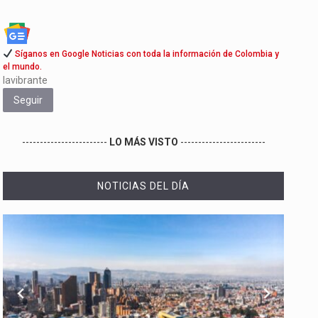
Síganos en Google Noticias con toda la información de Colombia y
el mundo.
lavibrante
Seguir
------------------------
LO MÁS VISTO
------------------------
NOTICIAS DEL DÍA