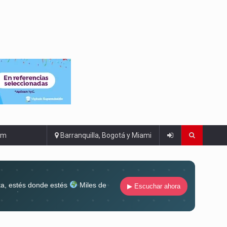
om
Barranquilla, Bogotá y Miami
ta, estés donde estés
Miles de
▶ Escuchar ahora
lugar
Conéctate al sonido que te
ña siempre