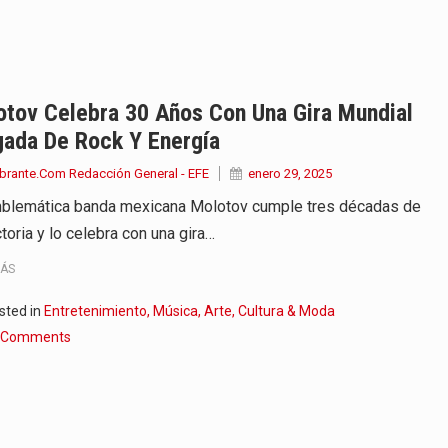
 experiencia sin precedentes alrededor…
etitivo, las pequeñas y…
ga a su fin dejando…
otov Celebra 30 Años Con Una Gira Mundial
gada De Rock Y Energía
e no asistir a la…
brante.Com Redacción General - EFE
enero 29, 2025
n en marcha uno de los…
blemática banda mexicana Molotov cumple tres décadas de
toria y lo celebra con una gira…
tavo Petro, también llega…
MÁS
 presentado en Bogotá con un…
sted in
Entretenimiento, Música, Arte, Cultura & Moda
ocial, Ecológico y Cultural del…
 Comments
l del país conmemora este…