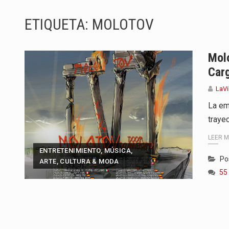
Bogotá se prepara para vivir una
ETIQUETA:
MOLOTOV
En un entorno cada vez más comp
El gobierno de Gustavo Petro lle
Mol
Car
La decisión del Pacto Histórico d
LaVi
Las autoridades de Cali pusiero
La em
trayec
Con el cierre del mandato de Gus
LEER 
El nuevo sello discográfico fue
ENTRETENIMIENTO, MÚSICA,
Po
ARTE, CULTURA & MODA
La Fundación para el Desarrollo S
55
Bogotá está de fiesta. La capita