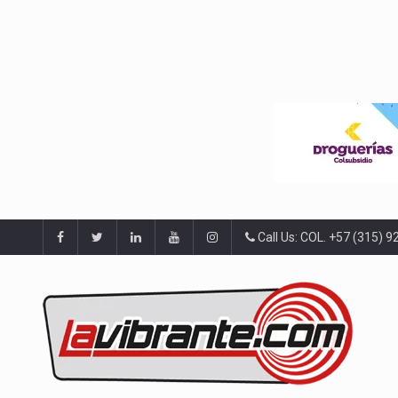
Call Us: COL. +57 (315) 