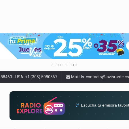
PUBLICIDAD
9288463 - USA. +1 (305) 5080567
Mail Us:
contacto@lavibrante.c
Escucha tu emisora favori
radios del mundo en un solo 
acompa