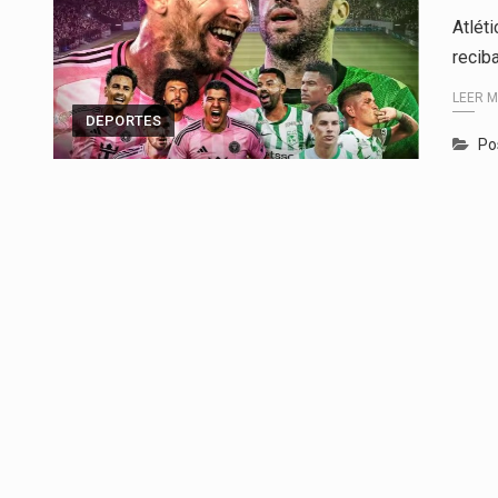
Atlét
recib
LEER 
DEPORTES
Po