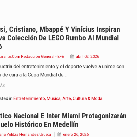
onvertirse, el próximo 16 de…
ierno, el equipo de…
i, Cristiano, Mbappé Y Vinícius Inspiran
va Colección De LEGO Rumbo Al Mundial
 en marcha un amplio plan…
6
diar con condiciones de…
brante.Com Redacción General - EFE
abril 02, 2026
dustria del entretenimiento y el deporte vuelve a unirse con
de operaciones en MT4 es…
a de cara a la Copa Mundial de…
ose como una de las grandes figuras…
MÁS
na vuelve a sorprender a sus seguidores…
sted in
Entretenimiento, Música, Arte, Cultura & Moda
e Kevin Arley Acosta Pico,…
tico Nacional E Inter Miami Protagonizarán
uelo Histórico En Medellín
ana Yelitza Hernandez Urueta
enero 26, 2026