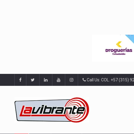
Call Us: COL. +57 (315) 