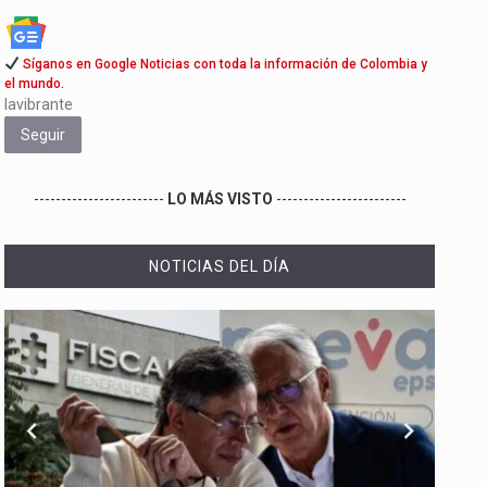
Síganos en Google Noticias con toda la información de Colombia y
el mundo.
lavibrante
Seguir
------------------------
LO MÁS VISTO
------------------------
NOTICIAS DEL DÍA