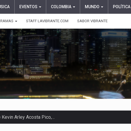
ÚSICA
EVENTOS
COLOMBIA
MUNDO
POLÍTICA
GRAMAS
STAFF LAVIBRANTE.COM
SABOR VIBRANTE
 en Colombia comenzó a dar señales…
e las protagonistas durante la…