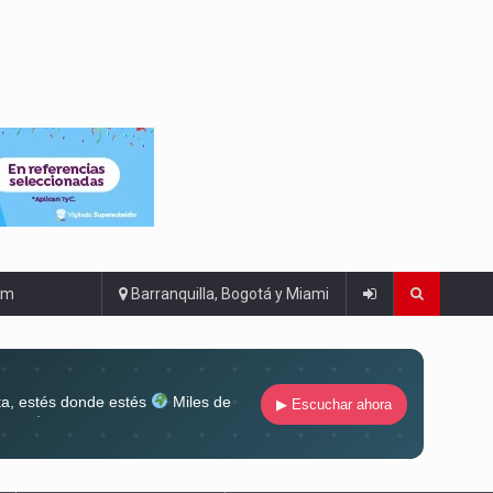
om
Barranquilla, Bogotá y Miami
ta, estés donde estés
Miles de
▶ Escuchar ahora
lugar
Conéctate al sonido que te
ña siempre