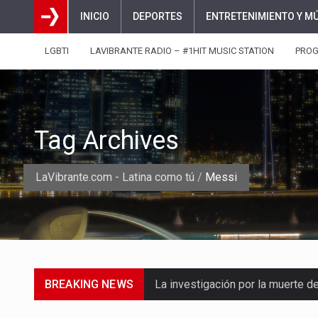
INICIO
DEPORTES
ENTRETENIMIENTO Y M
LGBTI
LAVIBRANTE RADIO – #1HIT MUSIC STATION
PRO
Tag Archives
LaVibrante.com - Latina como tú
/
Messi
BREAKING NEWS
La inversión extranjera directa
La empresa Monómeros fue una d