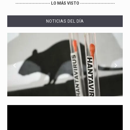
------------------------
LO MÁS VISTO
------------------------
NOTICIAS DEL DÍA