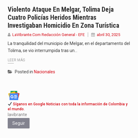
Con el inicio del gobierno de Abelardo de la Espriella,…
Violento Ataque En Melgar, Tolima Deja
Cuatro Policías Heridos Mientras
Abelardo de la Espriella comenzó su Gobierno con uno de…
Investigaban Homicidio En Zona Turística
Las autoridades sanitarias de Francia y España mantienen bajo vigilancia…
LaVibrante.Com Redacción General - EFE
abril 30, 2025
La tranquilidad del municipio de Melgar, en el departamento del
Tolima, se vio interrumpida tras un…
LEER MÁS
Posted in
Nacionales
Síganos en Google Noticias con toda la información de Colombia y
el mundo.
lavibrante
Seguir