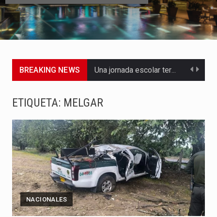
BREAKING NEWS
Una jornada escolar terminó en tragedia este viernes 7 de…
Luis Díaz cerró con buenas sensaciones su presentación en la…
ETIQUETA:
MELGAR
El presidente Abelardo de la Espriella dejó claro que la…
Abelardo de la Espriella asumió este viernes 7 de agosto…
La llegada de Álvaro Uribe Vélez a la ceremonia de…
Con una salva de 21 cañonazos se cumplieron los honores…
NACIONALES
El presidente electo Abelardo de la Espriella aseguró que durante…