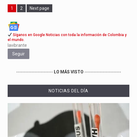
Page
Page
1
2
Next page
Síganos en Google Noticias con toda la información de Colombia y
el mundo.
lavibrante
Seguir
------------------------
LO MÁS VISTO
------------------------
NOTICIAS DEL DÍA