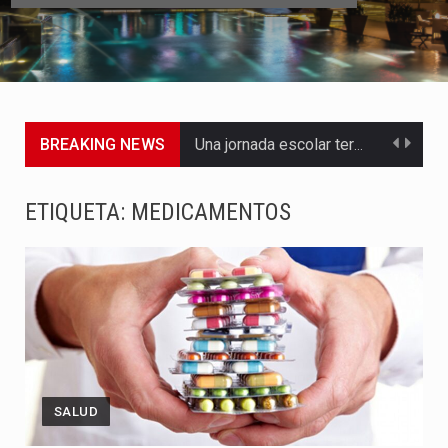
BREAKING NEWS
Una jornada escolar terminó en tragedia este viernes 7 de…
Luis Díaz cerró con buenas sensaciones su presentación en la…
ETIQUETA:
MEDICAMENTOS
El presidente Abelardo de la Espriella dejó claro que la…
Abelardo de la Espriella asumió este viernes 7 de agosto…
La llegada de Álvaro Uribe Vélez a la ceremonia de…
Con una salva de 21 cañonazos se cumplieron los honores…
SALUD
El presidente electo Abelardo de la Espriella aseguró que durante…