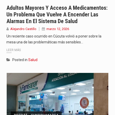
Con el inicio del gobierno de Abelardo de la Espriella,…
Adultos Mayores Y Acceso A Medicamentos:
Un Problema Que Vuelve A Encender Las
Abelardo de la Espriella comenzó su Gobierno con uno de…
Alarmas En El Sistema De Salud
Las autoridades sanitarias de Francia y España mantienen bajo vigilancia…
Alejandro Castillo
marzo 12, 2026
Un reciente caso ocurrido en Cúcuta volvió a poner sobre la
mesa una de las problemáticas más sensibles…
LEER MÁS
Posted in
Salud