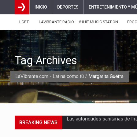
INICIO
DEPORTES
ENTRETENIMIENTO Y M
LGBTI
LAVIBRANTE RADIO – #1HIT MUSIC STATION
PRO
Tag Archives
LaVibrante.com - Latina como tú
/
Margarita Guerra
BREAKING NEWS
Una jornada escolar terminó en t
Luis Díaz cerró con buenas sens