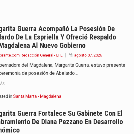
iella dejó claro que la…
 este viernes 7 de agosto…
garita Guerra Acompañó La Posesión De
ardo De La Espriella Y Ofreció Respaldo
 a la ceremonia de…
 Magdalena Al Nuevo Gobierno
se cumplieron los honores…
brante.Com Redacción General - EFE
agosto 07, 2026
bernadora del Magdalena, Margarita Guerra, estuvo presente
 la Espriella aseguró que durante…
 ceremonia de posesión de Abelardo…
lardo de la Espriella,…
MÁS
ó su Gobierno con uno de…
sted in
Santa Marta - Magdalena
ancia y España mantienen bajo vigilancia…
arita Guerra Fortalece Su Gabinete Con El
bramiento De Diana Pezzano En Desarrollo
nómico