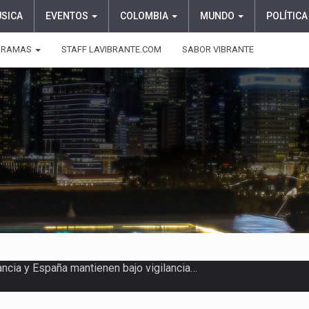
ÚSICA
EVENTOS
COLOMBIA
MUNDO
POLÍTICA
GRAMAS
STAFF LAVIBRANTE.COM
SABOR VIBRANTE
ragedia este viernes 7 de…
aciones su presentación en la…