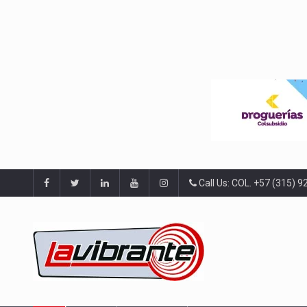
Call Us: COL. +57 (315) 