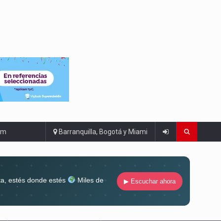
om
Barranquilla, Bogotá y Miami
ta, estés donde estés
Miles de
▶ Escuchar ahora
lugar
Conéctate al sonido que te
ña siempre