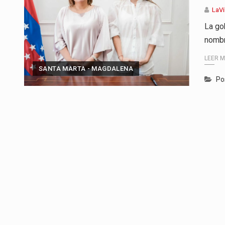
LaVi
La go
nombr
LEER 
SANTA MARTA - MAGDALENA
Po