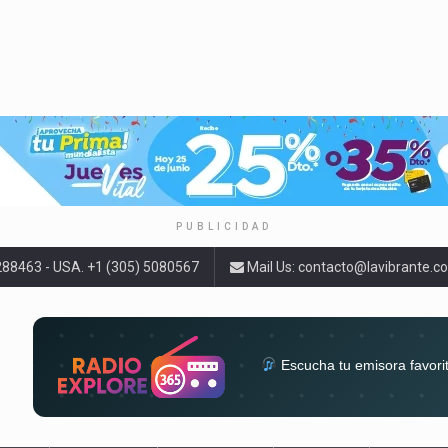
PUBLICIDAD
9288463 - USA. +1 (305) 5080567
Mail Us:
contacto@lavibrante.c
Escucha tu emisora favori
radios del mundo en un solo 
acompa