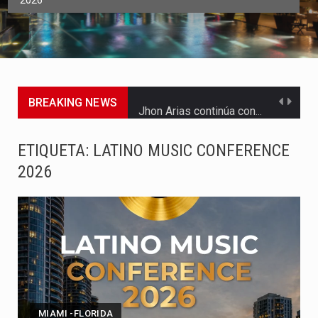
2026
BREAKING NEWS
Jhon Arias continúa consolidándose como una de las grandes figuras…
El Gobierno del presidente Abelardo de la Espriella comenzó a…
ETIQUETA:
LATINO MUSIC CONFERENCE
2026
En lavibrante.com nos metimos en el corazón de la fiesta…
El debate sobre si los soldados y policías deben votar…
En la capital del Valle del Cauca ya se siente…
La Fundación para el Desarrollo Social, Ecológico y Cultural del…
Bogotá está de fiesta. La capital del país conmemora este…
MIAMI -FLORIDA