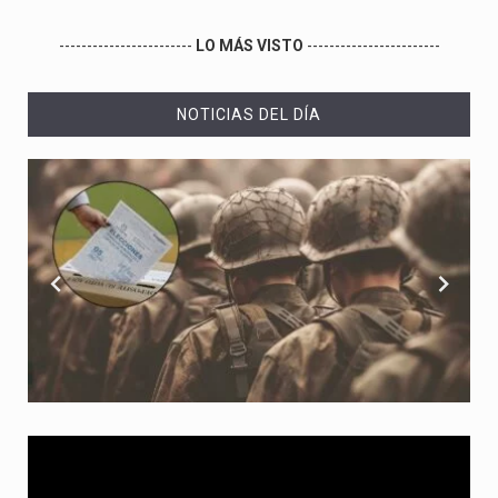
------------------------
LO MÁS VISTO
------------------------
NOTICIAS DEL DÍA