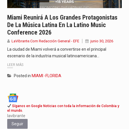
Aunque muchas personas prefieren guardar silencio por vergüenza, la enfermedad…
Miami Reunirá A Los Grandes Protagonistas
Si eres un trader que prefiere lidiar con condiciones de…
De La Música Latina En La Latino Music
Conference 2026
Saber cómo borrar el historial de operaciones en MT4 es…
LaVibrante.Com Redacción General - EFE
junio 30, 2026
La ciudad de Miami volverá a convertirse en el principal
escenario de la industria musical latinoamericana…
LEER MÁS
Posted in
MIAMI -FLORIDA
Síganos en Google Noticias con toda la información de Colombia y
el mundo.
lavibrante
Seguir