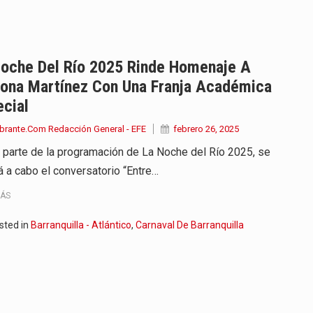
iella dejó claro que la…
 este viernes 7 de agosto…
Noche Del Río 2025 Rinde Homenaje A
rona Martínez Con Una Franja Académica
 a la ceremonia de…
cial
se cumplieron los honores…
brante.Com Redacción General - EFE
febrero 26, 2025
parte de la programación de La Noche del Río 2025, se
 la Espriella aseguró que durante…
rá a cabo el conversatorio “Entre…
lardo de la Espriella,…
MÁS
ó su Gobierno con uno de…
sted in
Barranquilla - Atlántico
,
Carnaval De Barranquilla
ancia y España mantienen bajo vigilancia…