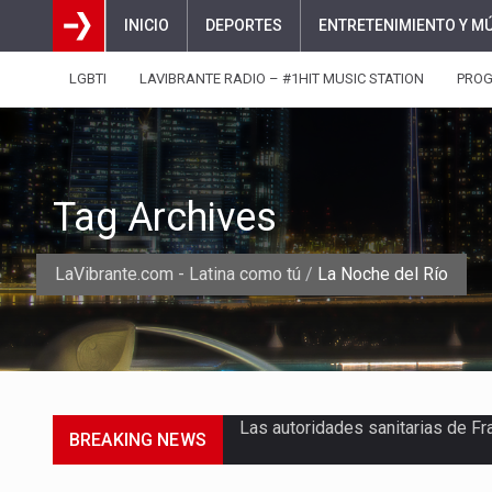
INICIO
DEPORTES
ENTRETENIMIENTO Y M
LGBTI
LAVIBRANTE RADIO – #1HIT MUSIC STATION
PRO
Tag Archives
LaVibrante.com - Latina como tú
/
La Noche del Río
BREAKING NEWS
Una jornada escolar terminó en t
Luis Díaz cerró con buenas sens