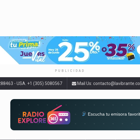
PUBLICIDAD
9288463 - USA. +1 (305) 5080567
Mail Us:
contacto@lavibrante.c
Escucha tu emisora favori
radios del mundo en un solo 
acompa