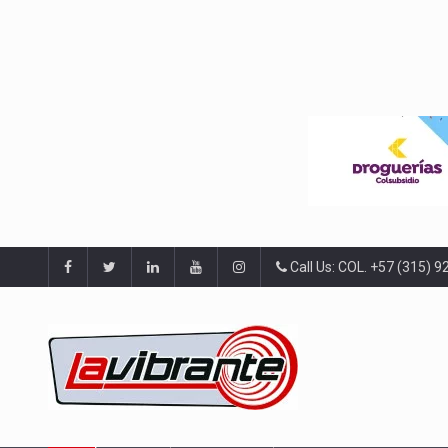
Call Us: COL. +57 (315) 