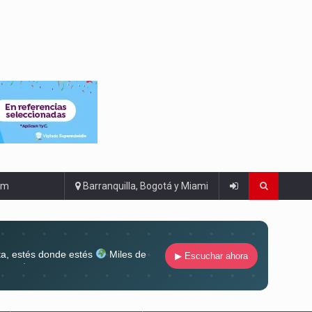
om
Barranquilla, Bogotá y Miami
ta, estés donde estés
Miles de
▶ Escuchar ahora
lugar
Conéctate al sonido que te
ña siempre