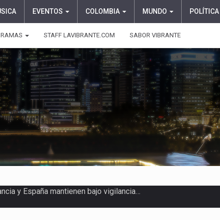
ÚSICA
EVENTOS
COLOMBIA
MUNDO
POLÍTICA
GRAMAS
STAFF LAVIBRANTE.COM
SABOR VIBRANTE
ragedia este viernes 7 de…
aciones su presentación en la…