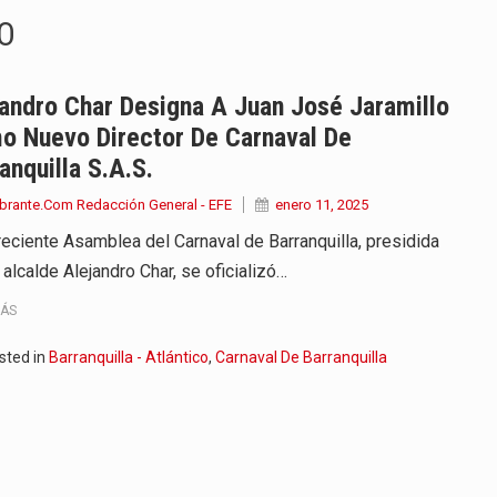
O
iella dejó claro que la…
 este viernes 7 de agosto…
andro Char Designa A Juan José Jaramillo
o Nuevo Director De Carnaval De
 a la ceremonia de…
anquilla S.A.S.
se cumplieron los honores…
brante.Com Redacción General - EFE
enero 11, 2025
 reciente Asamblea del Carnaval de Barranquilla, presidida
 la Espriella aseguró que durante…
 alcalde Alejandro Char, se oficializó…
lardo de la Espriella,…
MÁS
ó su Gobierno con uno de…
sted in
Barranquilla - Atlántico
,
Carnaval De Barranquilla
ancia y España mantienen bajo vigilancia…