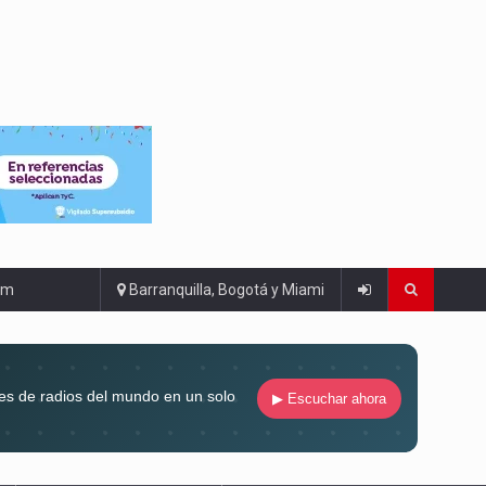
om
Barranquilla, Bogotá y Miami
es de radios del mundo en un solo
▶ Escuchar ahora
compaña siempre