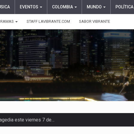
ÚSICA
EVENTOS
COLOMBIA
MUNDO
POLÍTICA
GRAMAS
STAFF LAVIBRANTE.COM
SABOR VIBRANTE
ragedia este viernes 7 de…
aciones su presentación en la…