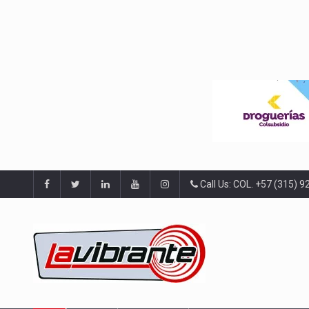
Call Us: COL. +57 (315) 