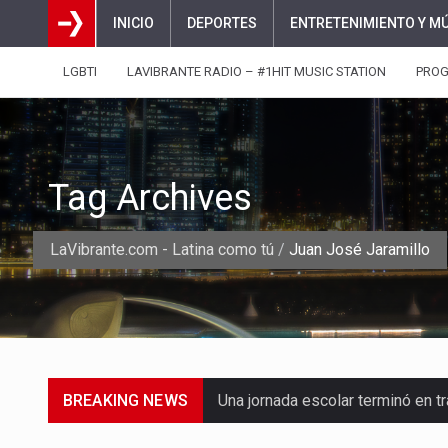
INICIO
DEPORTES
ENTRETENIMIENTO Y M
LGBTI
LAVIBRANTE RADIO – #1HIT MUSIC STATION
PRO
Tag Archives
LaVibrante.com - Latina como tú
/
Juan José Jaramillo
BREAKING NEWS
Una jornada escolar terminó en t
Luis Díaz cerró con buenas sens