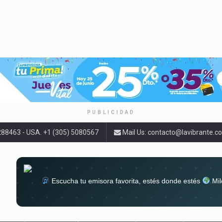
PUBLICIDAD
9288463 - USA. +1 (305) 5080567
Mail Us:
contacto@lavibrante.c
Escucha tu emisora favorita, estés donde estés
Mil
lugar
Conéctate al sonido que te a