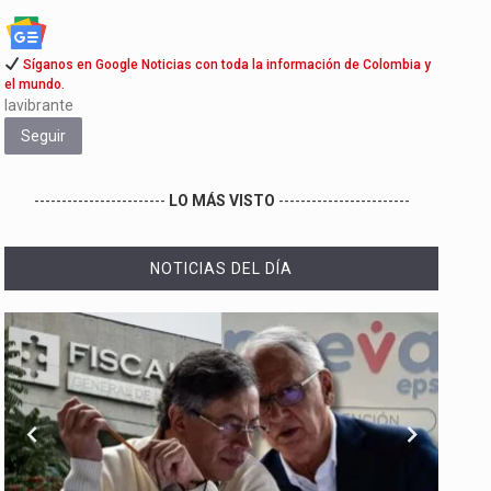
Síganos en Google Noticias con toda la información de Colombia y
el mundo.
lavibrante
Seguir
------------------------
LO MÁS VISTO
------------------------
NOTICIAS DEL DÍA