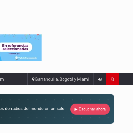
om
Barranquilla, Bogotá y Miami
es de radios del mundo en un solo
▶ Escuchar ahora
compaña siempre