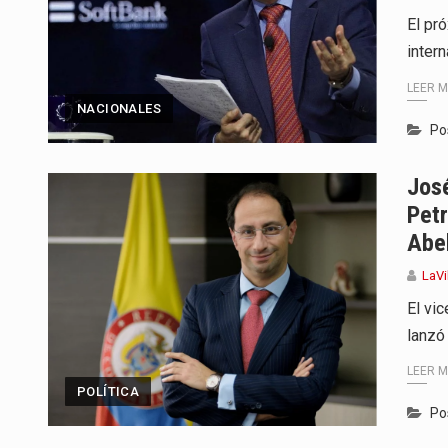
El pr
inter
LEER 
NACIONALES
Po
Jos
Petr
Abel
LaVi
El vi
lanzó 
LEER 
POLÍTICA
Po