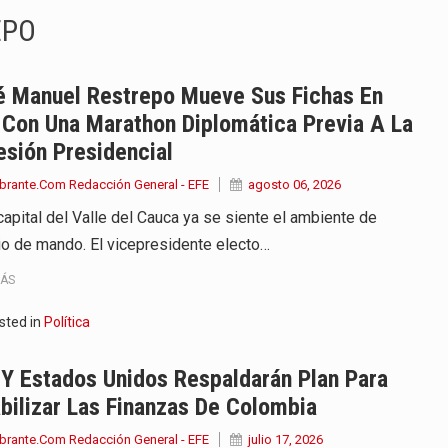
EPO
ierno, el equipo de…
 en marcha un amplio plan…
é Manuel Restrepo Mueve Sus Fichas En
 Con Una Marathon Diplomática Previa A La
diar con condiciones de…
sión Presidencial
de operaciones en MT4 es…
brante.Com Redacción General - EFE
agosto 06, 2026
capital del Valle del Cauca ya se siente el ambiente de
ose como una de las grandes figuras…
o de mando. El vicepresidente electo…
ardo de la Espriella comenzó a…
MÁS
e Kevin Arley Acosta Pico,…
sted in
Política
 en Colombia comenzó a dar señales…
Y Estados Unidos Respaldarán Plan Para
bilizar Las Finanzas De Colombia
brante.Com Redacción General - EFE
julio 17, 2026