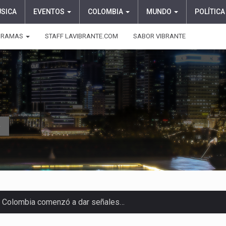
ÚSICA
EVENTOS
COLOMBIA
MUNDO
POLÍTICA
GRAMAS
STAFF LAVIBRANTE.COM
SABOR VIBRANTE
o
e las protagonistas durante la…
onvertirse, el próximo 16 de…