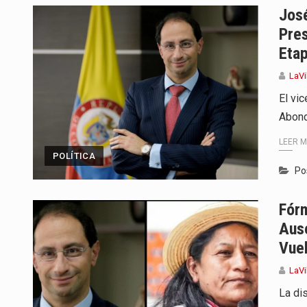
Jos
Pres
Eta
LaVi
El vi
Abond
LEER 
POLÍTICA
Po
Fór
Aus
Vue
LaVi
La dis