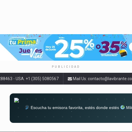
PUBLICIDAD
9288463 - USA. +1 (305) 5080567
Mail Us:
contacto@lavibrante.c
Escucha tu emisora favorita, estés donde estés
Mil
lugar
Conéctate al sonido que te a