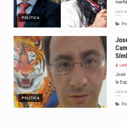
vuelt
LEER 
POLÍTICA
Po
José
Cam
Sím
LaVi
José 
la Esp
LEER 
POLÍTICA
Po