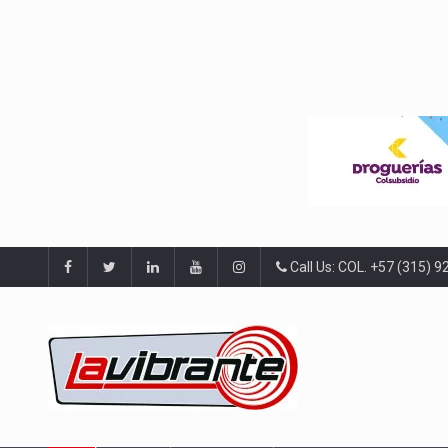
Call Us: COL. +57 (315) 