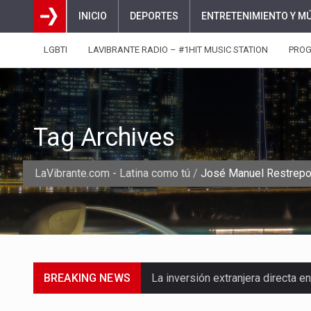
INICIO
DEPORTES
ENTRETENIMIENTO Y M
LGBTI
LAVIBRANTE RADIO – #1HIT MUSIC STATION
PRO
Tag Archives
LaVibrante.com - Latina como tú
/
José Manuel Restrep
BREAKING NEWS
La empresa Monómeros fue una d
Barranquilla ya está lista para c