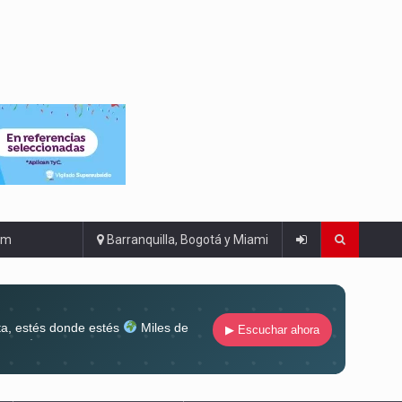
om
Barranquilla, Bogotá y Miami
ta, estés donde estés
Miles de
▶ Escuchar ahora
lugar
Conéctate al sonido que te
ña siempre