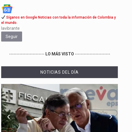
Síganos en Google Noticias con toda la información de Colombia y
el mundo.
lavibrante
Seguir
------------------------
LO MÁS VISTO
------------------------
NOTICIAS DEL DÍA