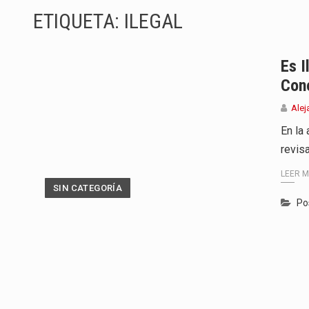
ETIQUETA:
ILEGAL
Barranquilla ya está lista para c
A pocas horas del cambio de gob
Es I
Con
La Alcaldía de Barranquilla puso
Alej
Si eres un trader que prefiere li
En la
revisa
Saber cómo borrar el historial 
LEER 
Jhon Arias continúa consolidánd
SIN CATEGORÍA
Po
La cantautora venezolana Joaqui
La investigación por la muerte d