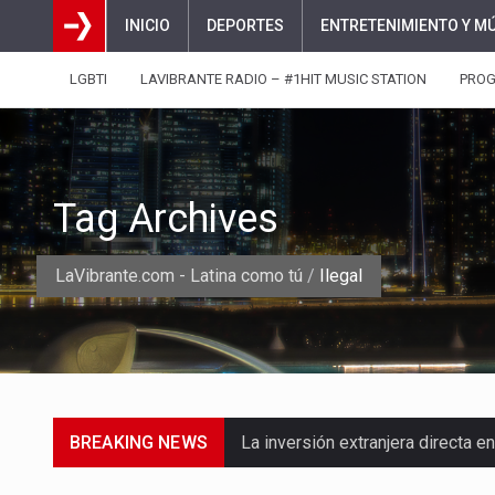
INICIO
DEPORTES
ENTRETENIMIENTO Y M
LGBTI
LAVIBRANTE RADIO – #1HIT MUSIC STATION
PRO
Tag Archives
LaVibrante.com - Latina como tú
/
Ilegal
BREAKING NEWS
La inversión extranjera directa
La empresa Monómeros fue una d