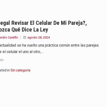
onvertirse, el próximo 16 de…
ierno, el equipo de…
legal Revisar El Celular De Mi Pareja?,
ozca Qué Dice La Ley
 en marcha un amplio plan…
andro Castillo
agosto 28, 2024
diar con condiciones de…
 actualidad se ha vuelto una práctica común entre las parejas
r el celular el uno al otro,…
de operaciones en MT4 es…
MÁS
ose como una de las grandes figuras…
sted in
Sin categoría
na vuelve a sorprender a sus seguidores…
e Kevin Arley Acosta Pico,…