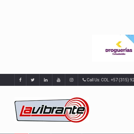
Call Us: COL. +57 (315) 