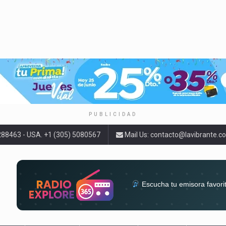
PUBLICIDAD
9288463 - USA. +1 (305) 5080567
Mail Us:
contacto@lavibrante.c
Escucha tu emisora favori
radios del mundo en un solo 
acompa