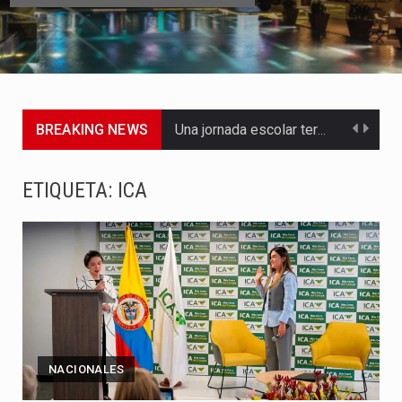
BREAKING NEWS
Una jornada escolar terminó en tragedia este viernes 7 de…
Luis Díaz cerró con buenas sensaciones su presentación en la…
ETIQUETA:
ICA
El presidente Abelardo de la Espriella dejó claro que la…
Abelardo de la Espriella asumió este viernes 7 de agosto…
La llegada de Álvaro Uribe Vélez a la ceremonia de…
Con una salva de 21 cañonazos se cumplieron los honores…
NACIONALES
El presidente electo Abelardo de la Espriella aseguró que durante…