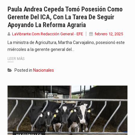
Con el inicio del gobierno de Abelardo de la Espriella,…
Paula Andrea Cepeda Tomó Posesión Como
Gerente Del ICA, Con La Tarea De Seguir
Abelardo de la Espriella comenzó su Gobierno con uno de…
Apoyando La Reforma Agraria
Las autoridades sanitarias de Francia y España mantienen bajo vigilancia…
LaVibrante.Com Redacción General - EFE
febrero 12, 2025
La ministra de Agricultura, Martha Carvajalino, posesionó este
miércoles a la gerente general del…
LEER MÁS
Posted in
Nacionales