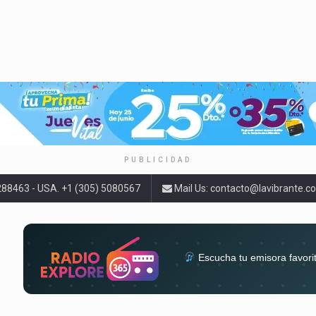
PUBLICIDAD
9288463 - USA. +1 (305) 5080567
Mail Us:
contacto@lavibrante.c
Escucha tu emisora favori
radios del mundo en un solo 
acompa