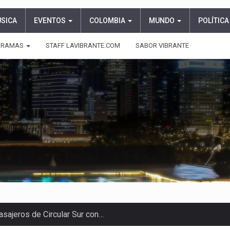
ÚSICA
EVENTOS
COLOMBIA
MUNDO
POLÍTICA
GRAMAS
STAFF LAVIBRANTE.COM
SABOR VIBRANTE
asajeros de Circular Sur con…
endrá funciones los días 6,…