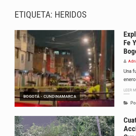
ETIQUETA:
HERIDOS
Barranquilla ya tiene todo listo p
La Red Pro, integrada por 14 org
Expl
El dúo bogotano presenta una n
Fe Y
Bog
La colaboración, inspirada en Ci
Adri
La comedia romántica escrita y d
Una f
enero 
La poeta, cantante, compositora 
LEER 
El nuevo sello discográfico fue
BOGOTÁ - CUNDINAMARCA
Po
El Grupo Planeta presenta una nu
Cuat
Acci