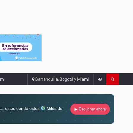
om
Barranquilla, Bogotá y Miami
ta, estés donde estés
Miles de
▶ Escuchar ahora
lugar
Conéctate al sonido que te
ña siempre