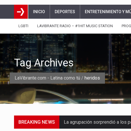
INICIO
DEPORTES
ENTRETENIMIENTO Y M
LGBTI
LAVIBRANTE RADIO – #1HIT MUSIC STATION
PRO
Tag Archives
LaVibrante.com - Latina como tú
/
heridos
La agrupación sorprendió a los p
BREAKING NEWS
La producción original de TAVA t