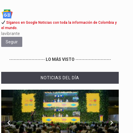
Síganos en Google Noticias con toda la información de Colombia y
el mundo.
lavibrante
Seguir
------------------------
LO MÁS VISTO
------------------------
NOTICIAS DEL DÍA