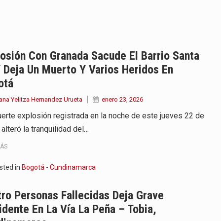
ara recibir una nueva edición…
anizaciones que trabajan por…
osión Con Granada Sacude El Barrio Santa
ueva versión de su segundo…
 Deja Un Muerto Y Varios Heridos En
otá
en años de soledad de Gabriel…
ana Yelitza Hernandez Urueta
enero 23, 2026
irigida por Dago García cuenta…
uerte explosión registrada en la noche de este jueves 22 de
alteró la tranquilidad del…
y actriz presenta una nueva edición…
MÁS
 presentado en Bogotá con un…
sted in
Bogotá - Cundinamarca
eva selección editorial para este…
ro Personas Fallecidas Deja Grave
dente En La Vía La Peña – Tobia,