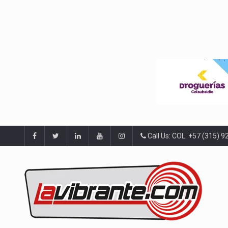
Call Us: COL. +57 (315) 