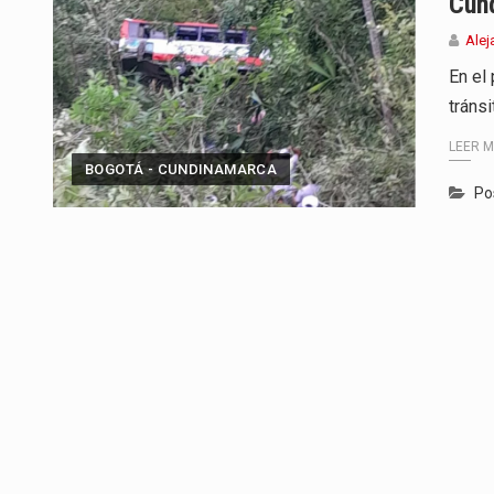
Cun
Alej
En el
tráns
LEER 
BOGOTÁ - CUNDINAMARCA
Po